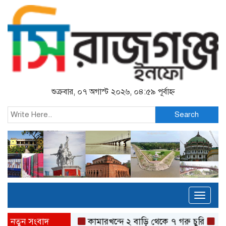
শুক্রবার, ০৭ অগাস্ট ২০২৬, ০৪:৫৯ পূর্বাহ্ন
Search
Toggl
naviga
নতুন সংবাদ
কামারখন্দে ২ বাড়ি থেকে ৭ গরু চুরি
গ্যাস-বিদ্যু