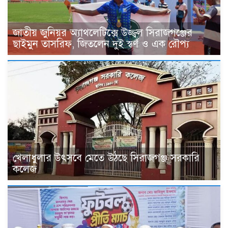
জাতীয় জুনিয়র অ্যাথলেটিক্সে উজ্জ্বল সিরাজগঞ্জের
ছাইমুন তাসরিফ, জিতলেন দুই স্বর্ণ ও এক রৌপ্য
খেলাধুলার উৎসবে মেতে উঠছে সিরাজগঞ্জ সরকারি
কলেজ