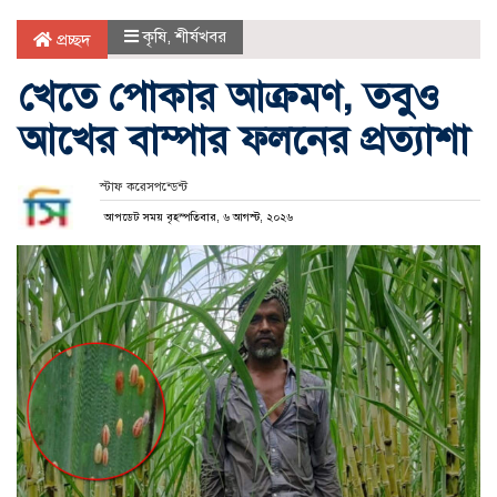
কৃষি
,
শীর্ষখবর
প্রচ্ছদ
খেতে পোকার আক্রমণ, তবুও
আখের বাম্পার ফলনের প্রত্যাশা
স্টাফ করেসপন্ডেন্ট
আপডেট সময় বৃহস্পতিবার, ৬ আগস্ট, ২০২৬