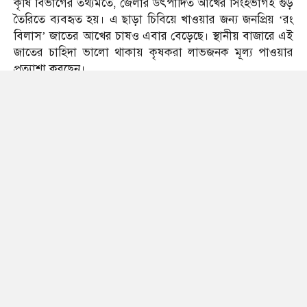
কৃষি বিভাগের তথ্যমতে, জেলার উৎপাদিত আখের সিংহভাগই গুড়
তৈরিতে ব্যবহৃত হয়। এ ছাড়া চিবিয়ে খাওয়ার জন্য জনপ্রিয় ‘রং
বিলাস’ জাতের আখের চাষও এবার বেড়েছে। স্থানীয় বাজারে এই
জাতের চাহিদা ভালো থাকায় কৃষকরা লাভজনক মূল্য পাওয়ার
প্রত্যাশা করছেন।
সংশ্লিষ্টদের মতে, রোগ-পোকার আক্রমণ শুরুতেই শনাক্ত করে
প্রয়োজনীয় ব্যবস্থা নিলে ক্ষতির পরিমাণ অনেকটাই কমানো সম্ভব।
তাই নিয়মিত জমি পর্যবেক্ষণ, সুষম সার প্রয়োগ এবং কৃষি
বিভাগের পরামর্শ মেনে পরিচর্যা করার আহ্বান জানানো হয়েছে।
সব মিলিয়ে, কিছু এলাকায় পোকার আক্রমণ উদ্বেগ তৈরি করলেও
কৃষকদের প্রত্যাশা প্রকৃতি অনুকূলে থাকলে এবারও সিরাজগঞ্জের
মাঠে মিলবে আখের বাম্পার ফলন, আর সেই আখ থেকেই তৈরি
হবে ভেজালমুক্ত গুড়।
01
02