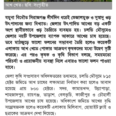
আখ খেত। ছবি: সংগৃহীত
যমুনা বিধৌত সিরাজগঞ্জ দীর্ঘদিন ধরেই ভেজালমুক্ত ও সুস্বাদু গুড়
উৎপাদনের জন্য বিখ্যাত। জেলার উৎপাদিত আখের বড় একটি
অংশ স্থানীয়ভাবে গুড় তৈরিতে ব্যবহৃত হয়। চলতি মৌসুমেও
জেলার নয়টি উপজেলায় ব্যাপক আকারে আখের চাষ হয়েছে।
তবে মাঠজুড়ে ভালো ফলনের সম্ভাবনা তৈরি হলেও কয়েকটি
এলাকায় আখ খেতে পোকার আক্রমণ কৃষকদের মধ্যে উদ্বেগ সৃষ্টি
করেছে। এর পরও কৃষক ও কৃষি বিভাগ বলছে, সময়মতো
পরিচর্যা ও প্রয়োজনীয় ব্যবস্থা নিলে এবারও ভালো ফলন পাওয়া
যাবে।
জেলা কৃষি সম্প্রসারণ অধিদফতরের তথ্যমতে, চলতি মৌসুমে ৮১৫
হেক্টর জমিতে আখ চাষের লক্ষ্যমাত্রা নির্ধারণ করা হলেও আবাদ
হয়েছে প্রায় ৮০০ হেক্টরে। সদর, কামারখন্দ, উল্লাপাড়া,
শাহজাদপুর, রায়গঞ্জ, তাড়াশ, বেলকুচি, কাজীপুর ও চৌহালী
উপজেলায় আখের চাষ হয়েছে। অধিকাংশ জমিতে আখের বৃদ্ধি
সন্তোষজনক হলেও কয়েকটি এলাকায় মিলিবাগ, হোয়াইট ফ্লাই ও
ছত্রাকের আক্রমণ দেখা দিয়েছে।