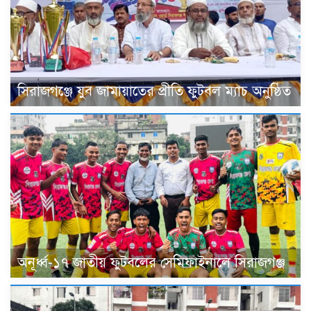
সিরাজগঞ্জে যুব জামায়াতের প্রীতি ফুটবল ম্যাচ অনুষ্ঠিত
অনূর্ধ্ব-১৭ জাতীয় ফুটবলের সেমিফাইনালে সিরাজগঞ্জ