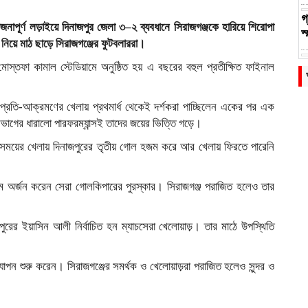
গ
াপূর্ণ লড়াইয়ে দিনাজপুর জেলা ৩–২ ব্যবধানে সিরাজগঞ্জকে হারিয়ে শিরোপা
স
 নিয়ে মাঠ ছাড়ে সিরাজগঞ্জের ফুটবলাররা।
খ
মোস্তফা কামাল স্টেডিয়ামে অনুষ্ঠিত হয় এ বছরের বহুল প্রতীক্ষিত ফাইনাল
প
প্রতি-আক্রমণের খেলায় প্রথমার্ধ থেকেই দর্শকরা পাচ্ছিলেন একের পর এক
ফ
ণভাগের ধারালো পারফরম্যান্সই তাদের জয়ের ভিত্তি গড়ে।
স
 সময়ের খেলায় দিনাজপুরের তৃতীয় গোল হজম করে আর খেলায় ফিরতে পারেনি
ন
৩
কাশেম অর্জন করেন সেরা গোলকিপারের পুরস্কার। সিরাজগঞ্জ পরাজিত হলেও তার
ব
রের ইয়াসিন আলী নির্বাচিত হন ম্যাচসেরা খেলোয়াড়। তার মাঠে উপস্থিতি
যাপন শুরু করেন। সিরাজগঞ্জের সমর্থক ও খেলোয়াড়রা পরাজিত হলেও সুন্দর ও