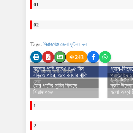
01
02
Tags:
সিরাজগঞ্জ জেলা ফুটবল দল
243
যমুনার পানি আরও ৪-৫ দিন
গ্যাস-বিদ্যু
এই ধরনের আরও নিউজ
বাড়তে পারে, তবে বন্যার ঝুঁকি
প্রতিবাদে 
সামাজিক মা
নেই
স্মারকলিপি
ফের পাটের সুদিন ফিরছে
দ্রুত উদ্যো
সিরাজগঞ্জে
হলো অস্থায়
1
2