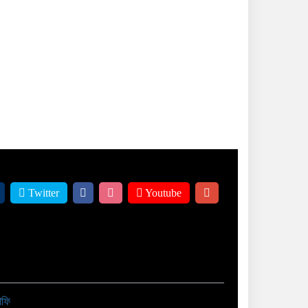
Twitter
Youtube
াফি