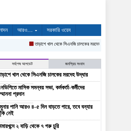
নোদন
আরও…
সরকারি ওয়েব
তাড়াশে খাল থেকে সিএনজি চালকের মরদেহ উদ্ধার
এনডিপিতে মা
সর্বশেষ আপডেট
জনপ্রিয় সংবাদ
াড়াশে খাল থেকে সিএনজি চালকের মরদেহ উদ্ধার
নডিপিতে মাসিক সমন্বয় সভা, কর্মকর্তা-কর্মীদের
ম্মাননা প্রদান
মুনার পানি আরও ৪-৫ দিন বাড়তে পারে, তবে বন্যার
ুঁকি নেই
ামারখন্দে ২ বাড়ি থেকে ৭ গরু চুরি