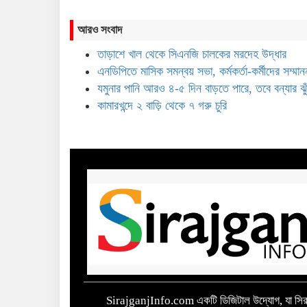
আরও সংবাদ
তাড়াশে খাল থেকে সিএনজি চালকের মরদেহ উদ্ধার
এনডিপিতে মাসিক সমন্বয় সভা, কর্মকর্তা-কর্মীদের সম্মান
যমুনার পানি আরও ৪-৫ দিন বাড়তে পারে, তবে বন্যার ঝু
কামারখন্দে ২ বাড়ি থেকে ৭ গরু চুরি
SirajganjInfo.com একটি ডিজিটাল উদ্যোগ, যা সিরা