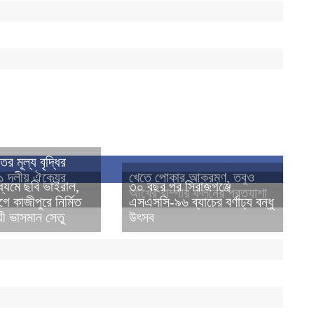
তের মূল্য বৃদ্ধির
১১ দলীয় ঐক্যের
খেতে পোকার আক্রমণ, তবুও
ধ্যমে ছবি ভাইরাল,
৩০ বছর পর সিরাজগঞ্জে
আখের বাম্পার ফলনের প্রত্যাশা
গে কাজীপুরে নির্মিত
এসএসসি-৯৬ ব্যাচের বর্ণাঢ্য বন্ধু
ী ভাসমান সেতু
উৎসব