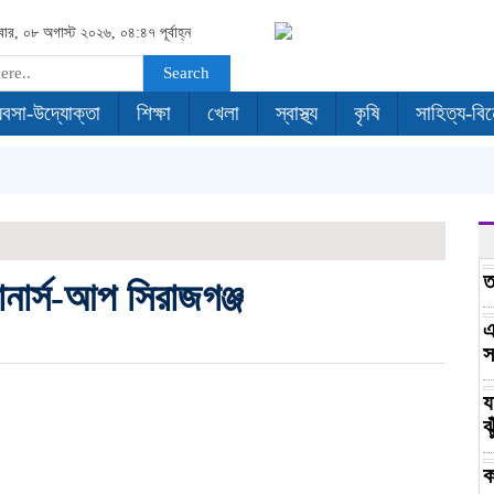
বার, ০৮ অগাস্ট ২০২৬, ০৪:৪৭ পূর্বাহ্ন
Search
যবসা-উদ্যোক্তা
শিক্ষা
খেলা
স্বাস্থ্য
কৃষি
সাহিত্য-বি
ত
রানার্স-আপ সিরাজগঞ্জ
এ
স
য
ঝ
ক