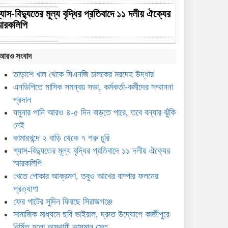
্যাস-বিদ্যুতের মূল্য বৃদ্ধির প্রতিবাদে ১১ দলীয় ঐক্যের
্মারকলিপি
েতে পোকার আক্রমণ, তবুও আখের বাম্পার ফলনের
আরও সংবাদ
্রত্যাশা
তাড়াশে খাল থেকে সিএনজি চালকের মরদেহ উদ্ধার
ের পাটের সুদিন ফিরছে সিরাজগঞ্জে
এনডিপিতে মাসিক সমন্বয় সভা, কর্মকর্তা-কর্মীদের সম্মাননা
প্রদান
ামাজিক মাধ্যমে ছবি ভাইরাল, দ্রুত উদ্যোগে কাজীপুরে
যমুনার পানি আরও ৪-৫ দিন বাড়তে পারে, তবে বন্যার ঝুঁকি
ির্মিত হলো অস্থায়ী ভাসমান সেতু
নেই
০ বছর পর সিরাজগঞ্জে এসএসসি-৯৬ ব্যাচের বর্ণাঢ্য
কামারখন্দে ২ বাড়ি থেকে ৭ গরু চুরি
ন্ধু উৎসব
গ্যাস-বিদ্যুতের মূল্য বৃদ্ধির প্রতিবাদে ১১ দলীয় ঐক্যের
স্মারকলিপি
ইকবাল হাসান মাহমুদকে নিয়ে
খেতে পোকার আক্রমণ, তবুও আখের বাম্পার ফলনের
কটূক্তির প্রতিবাদে সিরাজগঞ্জে
প্রত্যাশা
বিক্ষোভ
ফের পাটের সুদিন ফিরছে সিরাজগঞ্জে
সামাজিক মাধ্যমে ছবি ভাইরাল, দ্রুত উদ্যোগে কাজীপুরে
নির্মিত হলো অস্থায়ী ভাসমান সেতু