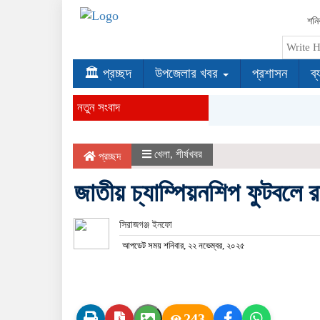
শনি
🏛 প্রচ্ছদ
উপজেলার খবর
প্রশাসন
ব্
নতুন সংবাদ
খেলা
,
শীর্ষখবর
প্রচ্ছদ
জাতীয় চ্যাম্পিয়নশিপ ফুটবলে 
সিরাজগঞ্জ ইনফো
আপডেট সময় শনিবার, ২২ নভেম্বর, ২০২৫
243