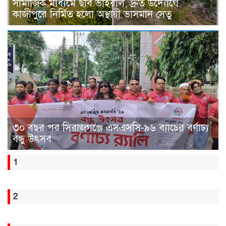
সামাজিক মাধ্যমে ছবি ভাইরাল, দ্রুত উদ্যোগে
কাজীপুরে নির্মিত হলো অস্থায়ী ভাসমান সেতু
৩০ বছর পর সিরাজগঞ্জে এসএসসি-৯৬ ব্যাচের বর্ণাঢ্য
বন্ধু উৎসব
1
2