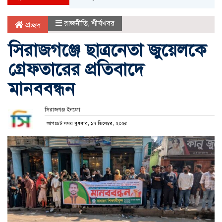
রাজনীতি
,
শীর্ষখবর
প্রচ্ছদ
সিরাজগঞ্জে ছাত্রনেতা জুয়েলকে
গ্রেফতারের প্রতিবাদে
মানববন্ধন
সিরাজগঞ্জ ইনফো
আপডেট সময় বুধবার, ১৭ ডিসেম্বর, ২০২৫