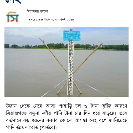
সিরাজগঞ্জ ইনফো
আপডেট সময় শুক্রবার, ৭ আগস্ট, ২০২৬
উজান থেকে নেমে আসা পাহাড়ি ঢল ও টানা বৃষ্টির কারণে
সিরাজগঞ্জে যমুনা নদীর পানি টানা চার দিন ধরে বাড়ছে। তবে
বর্তমানে বড় ধরনের বন্যার কোনো আশঙ্কা নেই বলে জানিয়েছে
পানি উন্নয়ন বোর্ড (পাউবো)।