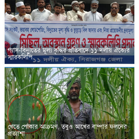
গ্যাস-বিদ্যুতের মূল্য বৃদ্ধির প্রতিবাদে ১১ দলীয় ঐক্যের
স্মারকলিপি
খেতে পোকার আক্রমণ, তবুও আখের বাম্পার ফলনের
প্রত্যাশা