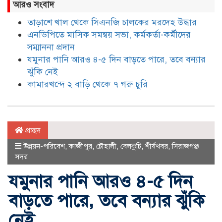
আরও সংবাদ
তাড়াশে খাল থেকে সিএনজি চালকের মরদেহ উদ্ধার
এনডিপিতে মাসিক সমন্বয় সভা, কর্মকর্তা-কর্মীদের
সম্মাননা প্রদান
যমুনার পানি আরও ৪-৫ দিন বাড়তে পারে, তবে বন্যার
ঝুঁকি নেই
কামারখন্দে ২ বাড়ি থেকে ৭ গরু চুরি
প্রচ্ছদ
উন্নয়ন-পরিবেশ
,
কাজীপুর
,
চৌহালী
,
বেলকুচি
,
শীর্ষখবর
,
সিরাজগঞ্জ
সদর
যমুনার পানি আরও ৪-৫ দিন
বাড়তে পারে, তবে বন্যার ঝুঁকি
নেই