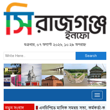
শুক্রবার, ০৭ অগাস্ট ২০২৬, ১০:২৯ অপরাহ্ন
Search
Toggl
naviga
নতুন সংবাদ
এনডিপিতে মাসিক সমন্বয় সভা, কর্মকর্তা-কর্মীদের সম্মান