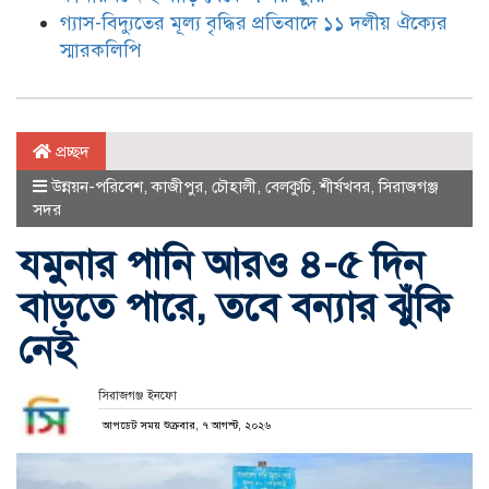
গ্যাস-বিদ্যুতের মূল্য বৃদ্ধির প্রতিবাদে ১১ দলীয় ঐক্যের
স্মারকলিপি
প্রচ্ছদ
উন্নয়ন-পরিবেশ
,
কাজীপুর
,
চৌহালী
,
বেলকুচি
,
শীর্ষখবর
,
সিরাজগঞ্জ
সদর
যমুনার পানি আরও ৪-৫ দিন
বাড়তে পারে, তবে বন্যার ঝুঁকি
নেই
সিরাজগঞ্জ ইনফো
আপডেট সময় শুক্রবার, ৭ আগস্ট, ২০২৬