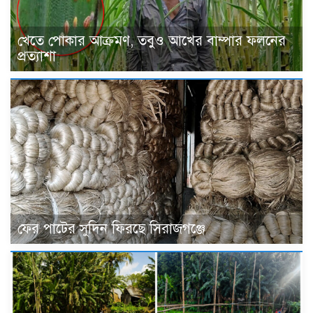
খেতে পোকার আক্রমণ, তবুও আখের বাম্পার ফলনের
প্রত্যাশা
ফের পাটের সুদিন ফিরছে সিরাজগঞ্জে