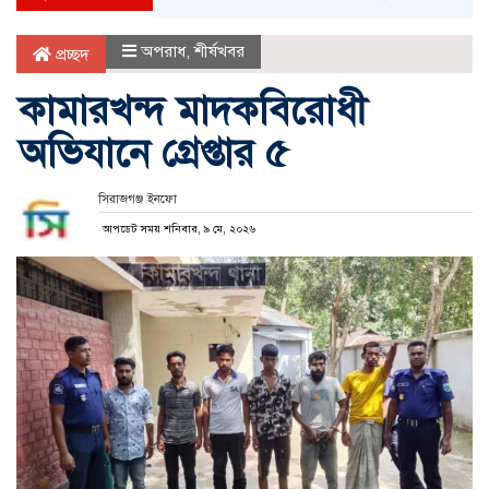
অপরাধ
,
শীর্ষখবর
প্রচ্ছদ
কামারখন্দ মাদকবিরোধী
অভিযানে গ্রেপ্তার ৫
সিরাজগঞ্জ ইনফো
আপডেট সময় শনিবার, ৯ মে, ২০২৬