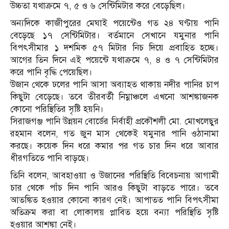
উচ্চতা যথাক্রমে ৭, ৫ ও ৬ সেন্টিমিটার করে বেড়েছিল।
অন্যদিকে কাজীপুরের মেঘাই পয়েন্টেও গত ২৪ ঘণ্টায় পানি
বেড়েছে ১৭ সেন্টিমিটার। বর্তমানে সেখানে যমুনার পানি
বিপৎসীমার ১ দশমিক ৫৭ মিটার নিচ দিয়ে প্রবাহিত হচ্ছে।
আগের তিন দিনে এই পয়েন্টে যথাক্রমে ৭, ৪ ও ৭ সেন্টিমিটার
করে পানি বৃদ্ধি পেয়েছিল।
উজান থেকে ঢলের পানি আসা অব্যাহত থাকায় নদীর পানির চাপ
কিছুটা বেড়েছে। তবে তীরবর্তী নিম্নাঞ্চলে এখনো আশঙ্কাজনক
কোনো পরিস্থিতির সৃষ্টি হয়নি।
সিরাজগঞ্জ পানি উন্নয়ন বোর্ডের নির্বাহী প্রকৌশলী মো. মোখলেছুর
রহমান বলেন, গত জুন মাস থেকেই যমুনার পানি ওঠানামা
করছে। কয়েক দিন ধরে কমার পর গত চার দিন ধরে আবার
ধীরগতিতে পানি বাড়ছে।
তিনি বলেন, আবহাওয়া ও উজানের পরিস্থিতি বিবেচনায় আগামী
চার থেকে পাঁচ দিন পানি আরও কিছুটা বাড়তে পারে। তবে
আতঙ্কিত হওয়ার কোনো কারণ নেই। আপাতত পানি বিপৎসীমা
অতিক্রম করা বা লোকালয় প্লাবিত হয়ে বন্যা পরিস্থিতি সৃষ্টি
হওয়ার আশঙ্কা নেই।