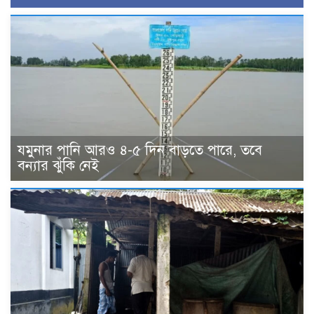
যমুনার পানি আরও ৪-৫ দিন বাড়তে পারে, তবে
বন্যার ঝুঁকি নেই