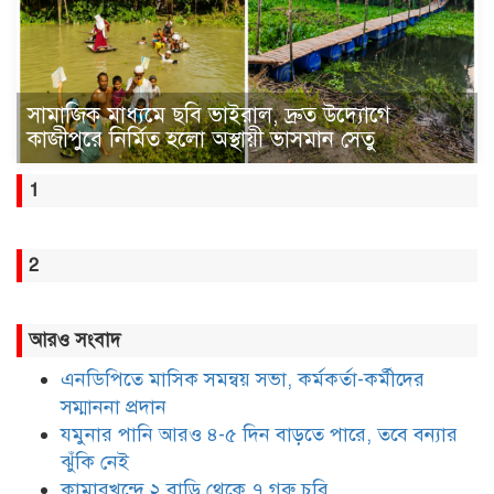
সামাজিক মাধ্যমে ছবি ভাইরাল, দ্রুত উদ্যোগে
কাজীপুরে নির্মিত হলো অস্থায়ী ভাসমান সেতু
1
2
আরও সংবাদ
এনডিপিতে মাসিক সমন্বয় সভা, কর্মকর্তা-কর্মীদের
সম্মাননা প্রদান
যমুনার পানি আরও ৪-৫ দিন বাড়তে পারে, তবে বন্যার
ঝুঁকি নেই
কামারখন্দে ২ বাড়ি থেকে ৭ গরু চুরি