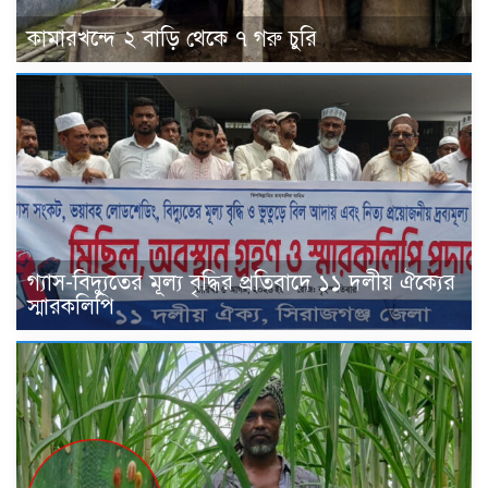
কামারখন্দে ২ বাড়ি থেকে ৭ গরু চুরি
গ্যাস-বিদ্যুতের মূল্য বৃদ্ধির প্রতিবাদে ১১ দলীয় ঐক্যের
স্মারকলিপি