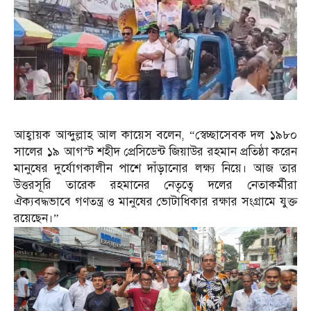
আহ্বায়ক আব্দুল্লাহ আল কায়েস বলেন, “স্বেচ্ছাসেবক দল ১৯৮০
সালের ১৯ আগস্ট শহীদ প্রেসিডেন্ট জিয়াউর রহমান প্রতিষ্ঠা করেন
মানুষের দুর্যোগকালীন পাশে দাঁড়ানোর লক্ষ্য নিয়ে। আজ তার
উত্তরসূরি তারেক রহমানের নেতৃত্বে দলের নেতাকর্মীরা
ঐক্যবদ্ধভাবে গণতন্ত্র ও মানুষের ভোটাধিকার রক্ষার সংগ্রামে যুক্ত
রয়েছেন।”