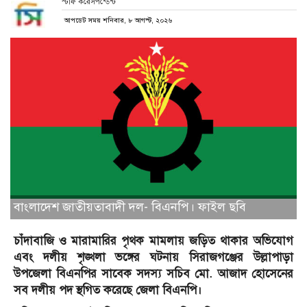
স্টাফ করেসপন্ডেন্ট
আপডেট সময় শনিবার, ৮ আগস্ট, ২০২৬
বাংলাদেশ জাতীয়তাবাদী দল- বিএনপি। ফাইল ছবি
চাঁদাবাজি ও মারামারির পৃথক মামলায় জড়িত থাকার অভিযোগ
এবং দলীয় শৃঙ্খলা ভঙ্গের ঘটনায় সিরাজগঞ্জের উল্লাপাড়া
উপজেলা বিএনপির সাবেক সদস্য সচিব মো. আজাদ হোসেনের
সব দলীয় পদ স্থগিত করেছে জেলা বিএনপি।