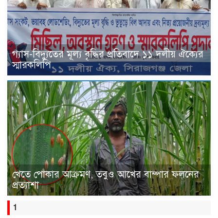
গ্যাস-বিদ্যুতের মূল্য বৃদ্ধির প্রতিবাদে ১১ দলীয় ঐক্যের
স্মারকলিপি
খেতে পোকার আক্রমণ, তবুও আখের বাম্পার ফলনের
প্রত্যাশা
1