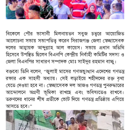
বিকেলে পৌর ভাসানী মিলনায়তন সবুজ চত্বরে আয়োজিত
আলোচনা সভায় সভাপতিত্ব করেন সিরাজগঞ্জ জেলা স্বেচ্ছাসেবক
দলের আহ্বায়ক আব্দুল্লাহ আল কায়েস। সভায় প্রধান অতিথি
হিসেবে উপস্থিত ছিলেন বিএনপি কেন্দ্রীয় নির্বাহী কমিটির সদস্য ও
জেলা বিএনপির সাধারণ সম্পাদক মোঃ সাইদুর রহমান বাচ্চু।
বক্তব্যে তিনি বলেন, “জুলাই মাসের গণঅভ্যুত্থান এদেশের গণতন্ত্র
রক্ষার এক সাহসী অধ্যায়। সেই লড়াইয়ে শহীদদের রক্ত বৃথা
যেতে দেওয়া হবে না। স্বেচ্ছাসেবক দল আজও গণতন্ত্র পুনরুদ্ধারের
আন্দোলনে অগ্রণী ভূমিকা রাখছে এবং ভবিষ্যতেও রাখবে।
তরুণদের ধানের শীষ প্রতীকে ভোট দিয়ে গণতন্ত্র প্রতিষ্ঠায় এগিয়ে
আসতে হবে।”