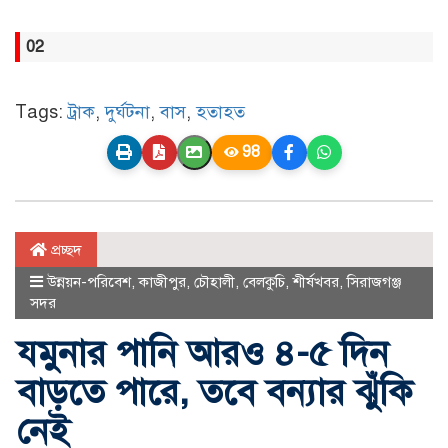
02
Tags:
ট্রাক
,
দুর্ঘটনা
,
বাস
,
হতাহত
98
প্রচ্ছদ
উন্নয়ন-পরিবেশ
,
কাজীপুর
,
চৌহালী
,
বেলকুচি
,
শীর্ষখবর
,
সিরাজগঞ্জ
সদর
যমুনার পানি আরও ৪-৫ দিন
বাড়তে পারে, তবে বন্যার ঝুঁকি
নেই