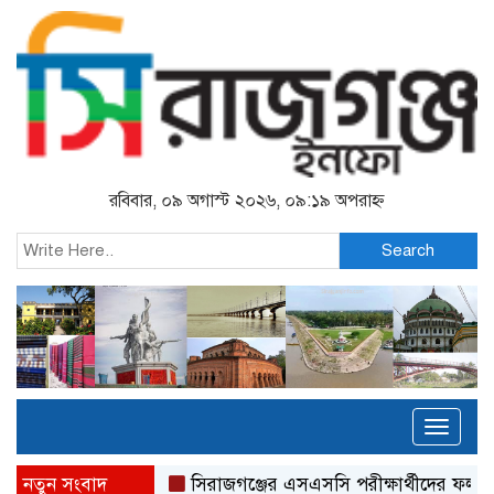
রবিবার, ০৯ অগাস্ট ২০২৬, ০৯:১৯ অপরাহ্ন
Search
Toggl
naviga
নতুন সংবাদ
সিরাজগঞ্জের এসএসসি পরীক্ষার্থীদের ফল দেখতে নতুন