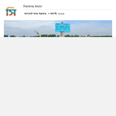
সিরাজগঞ্জ ইনফো
আপডেট সময় শুক্রবার, ৭ আগস্ট, ২০২৬
উজান থেকে নেমে আসা পাহাড়ি ঢল ও টানা বৃষ্টির কারণে
সিরাজগঞ্জে যমুনা নদীর পানি টানা চার দিন ধরে বাড়ছে। তবে
বর্তমানে বড় ধরনের বন্যার কোনো আশঙ্কা নেই বলে জানিয়েছে
পানি উন্নয়ন বোর্ড (পাউবো)।