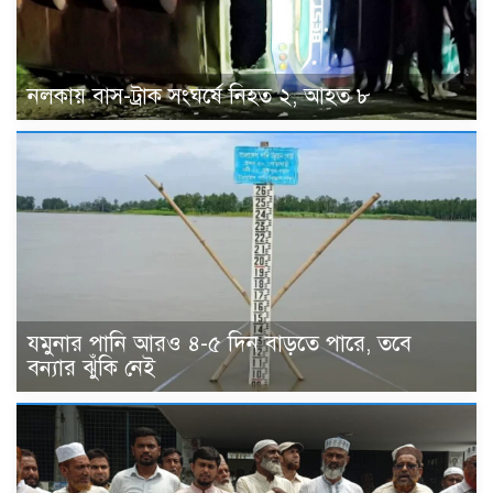
নলকায় বাস-ট্রাক সংঘর্ষে নিহত ২, আহত ৮
যমুনার পানি আরও ৪-৫ দিন বাড়তে পারে, তবে
বন্যার ঝুঁকি নেই