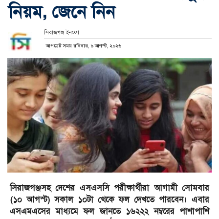
নিয়ম, জেনে নিন
সিরাজগঞ্জ ইনফো
আপডেট সময় রবিবার, ৯ আগস্ট, ২০২৬
সিরাজগঞ্জসহ দেশের এসএসসি পরীক্ষার্থীরা আগামী সোমবার
(১০ আগস্ট) সকাল ১০টা থেকে ফল দেখতে পারবেন। এবার
এসএমএসের মাধ্যমে ফল জানতে ১৬২২২ নম্বরের পাশাপাশি