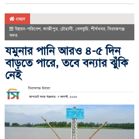
প্রচ্ছদ
উন্নয়ন-পরিবেশ
,
কাজীপুর
,
চৌহালী
,
বেলকুচি
,
শীর্ষখবর
,
সিরাজগঞ্জ
সদর
যমুনার পানি আরও ৪-৫ দিন
বাড়তে পারে, তবে বন্যার ঝুঁকি
নেই
সিরাজগঞ্জ ইনফো
আপডেট সময় শুক্রবার, ৭ আগস্ট, ২০২৬