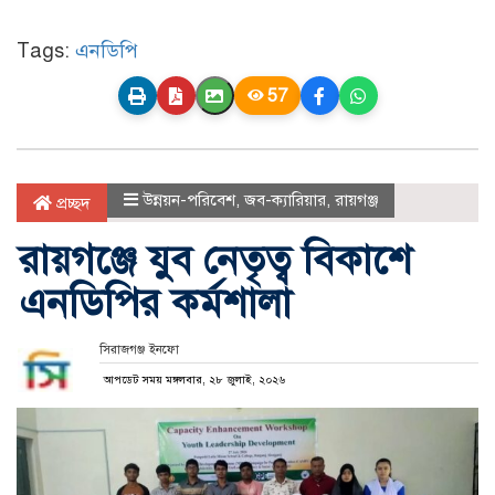
Tags:
এনডিপি
57
উন্নয়ন-পরিবেশ
,
জব-ক্যারিয়ার
,
রায়গঞ্জ
প্রচ্ছদ
রায়গঞ্জে যুব নেতৃত্ব বিকাশে
এনডিপির কর্মশালা
সিরাজগঞ্জ ইনফো
আপডেট সময় মঙ্গলবার, ২৮ জুলাই, ২০২৬