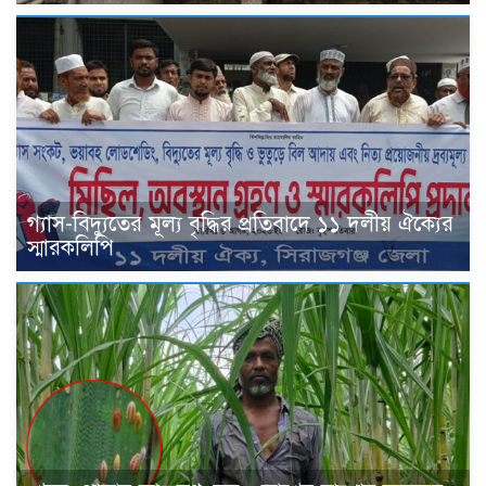
গ্যাস-বিদ্যুতের মূল্য বৃদ্ধির প্রতিবাদে ১১ দলীয় ঐক্যের
স্মারকলিপি