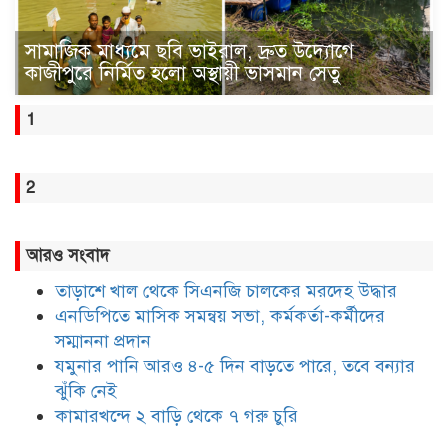
সামাজিক মাধ্যমে ছবি ভাইরাল, দ্রুত উদ্যোগে
কাজীপুরে নির্মিত হলো অস্থায়ী ভাসমান সেতু
1
2
আরও সংবাদ
তাড়াশে খাল থেকে সিএনজি চালকের মরদেহ উদ্ধার
এনডিপিতে মাসিক সমন্বয় সভা, কর্মকর্তা-কর্মীদের
সম্মাননা প্রদান
যমুনার পানি আরও ৪-৫ দিন বাড়তে পারে, তবে বন্যার
ঝুঁকি নেই
কামারখন্দে ২ বাড়ি থেকে ৭ গরু চুরি