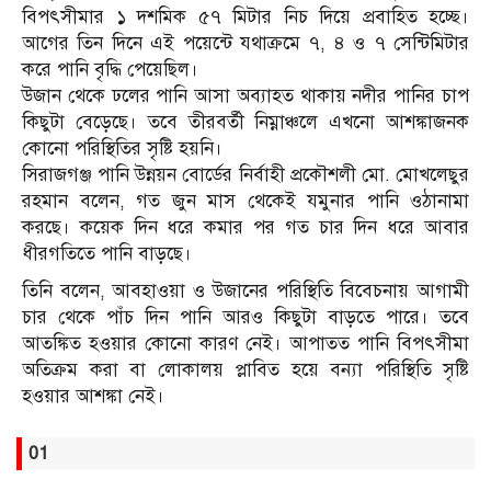
বিপৎসীমার ১ দশমিক ৫৭ মিটার নিচ দিয়ে প্রবাহিত হচ্ছে।
আগের তিন দিনে এই পয়েন্টে যথাক্রমে ৭, ৪ ও ৭ সেন্টিমিটার
করে পানি বৃদ্ধি পেয়েছিল।
উজান থেকে ঢলের পানি আসা অব্যাহত থাকায় নদীর পানির চাপ
কিছুটা বেড়েছে। তবে তীরবর্তী নিম্নাঞ্চলে এখনো আশঙ্কাজনক
কোনো পরিস্থিতির সৃষ্টি হয়নি।
সিরাজগঞ্জ পানি উন্নয়ন বোর্ডের নির্বাহী প্রকৌশলী মো. মোখলেছুর
রহমান বলেন, গত জুন মাস থেকেই যমুনার পানি ওঠানামা
করছে। কয়েক দিন ধরে কমার পর গত চার দিন ধরে আবার
ধীরগতিতে পানি বাড়ছে।
তিনি বলেন, আবহাওয়া ও উজানের পরিস্থিতি বিবেচনায় আগামী
চার থেকে পাঁচ দিন পানি আরও কিছুটা বাড়তে পারে। তবে
আতঙ্কিত হওয়ার কোনো কারণ নেই। আপাতত পানি বিপৎসীমা
অতিক্রম করা বা লোকালয় প্লাবিত হয়ে বন্যা পরিস্থিতি সৃষ্টি
হওয়ার আশঙ্কা নেই।
01