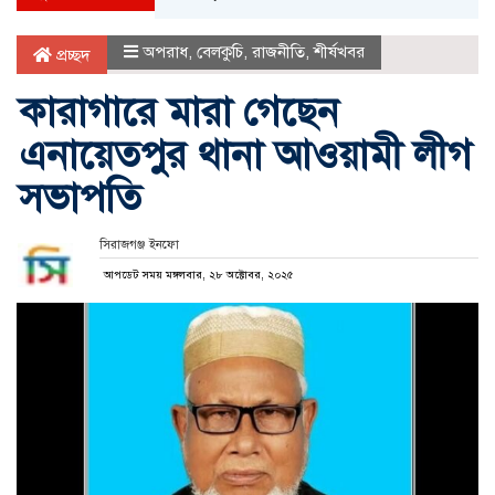
অপরাধ
,
বেলকুচি
,
রাজনীতি
,
শীর্ষখবর
প্রচ্ছদ
কারাগারে মারা গেছেন
এনায়েতপুর থানা আওয়ামী লীগ
সভাপতি
সিরাজগঞ্জ ইনফো
আপডেট সময় মঙ্গলবার, ২৮ অক্টোবর, ২০২৫