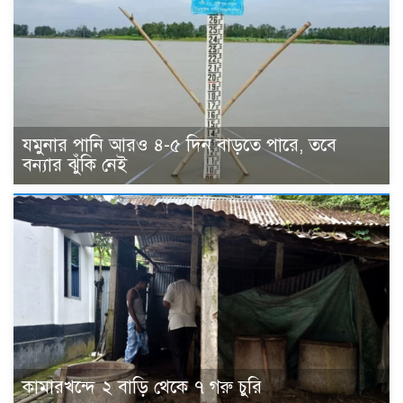
যমুনার পানি আরও ৪-৫ দিন বাড়তে পারে, তবে
বন্যার ঝুঁকি নেই
কামারখন্দে ২ বাড়ি থেকে ৭ গরু চুরি