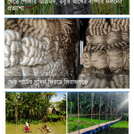
খেতে পোকার আক্রমণ, তবুও আখের বাম্পার ফলনের
প্রত্যাশা
ফের পাটের সুদিন ফিরছে সিরাজগঞ্জে