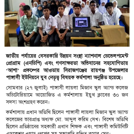
জাতীয় পর্যায়ের বেসরকারি উন্নয়ন সংস্থা ন্যাশনাল ডেভেলপমেন্ট
প্রোগ্রাম (এনডিপি) এবং গণসাক্ষরতা অভিযানের সহযোগিতায়
‘আশা’ প্রকল্পের আওতায় সিরাজগঞ্জের রায়গঞ্জ উপজেলার
পাঙ্গাসী ইউনিয়নে যুব নেতৃত্ব বিষয়ক কর্মশালা অনুষ্ঠিত হয়েছে।
সোমবার (২৭ জুলাই) পাঙ্গাসী লায়লা মিজান স্কুল অ্যান্ড কলেজ
অডিটোরিয়ামে আয়োজিত এ কর্মশালায় ইয়ুথ ক্লাবের ৩০ জন
সদস্য অংশগ্রহণ করেন।
কর্মশালায় প্রধান অতিথি ছিলেন পাঙ্গাসী লায়লা মিজান স্কুল অ্যান্ড
কলেজের ভারপ্রাপ্ত অধ্যক্ষ মো. আব্দুল করিম সেখ। বিশেষ অতিথি
ছিলেন প্রতিষ্ঠানের সহকারী প্রধান শিক্ষক এবং পাঙ্গাসী কমিউনিটি
এডুকেশন ওয়াচ গ্রুপের সহ-সভাপতি রঞ্জিত কুমার সেন।