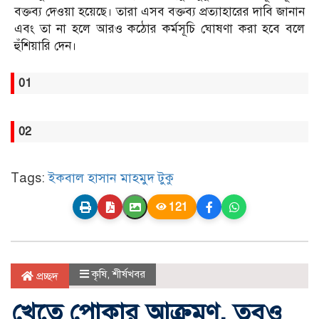
বক্তব্য দেওয়া হয়েছে। তারা এসব বক্তব্য প্রত্যাহারের দাবি জানান
এবং তা না হলে আরও কঠোর কর্মসূচি ঘোষণা করা হবে বলে
হুঁশিয়ারি দেন।
01
02
Tags:
ইকবাল হাসান মাহমুদ টুকু
121
কৃষি
,
শীর্ষখবর
প্রচ্ছদ
খেতে পোকার আক্রমণ, তবুও