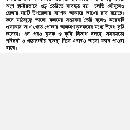
অংশ স্থানীয়ভাবে গুড় তৈরিতে ব্যবহৃত হয়। চলতি মৌসুমেও
জেলার নয়টি উপজেলায় ব্যাপক আকারে আখের চাষ হয়েছে।
তবে মাঠজুড়ে ভালো ফলনের সম্ভাবনা তৈরি হলেও কয়েকটি
এলাকায় আখ খেতে পোকার আক্রমণ কৃষকদের মধ্যে উদ্বেগ সৃষ্টি
করেছে। এর পরও কৃষক ও কৃষি বিভাগ বলছে, সময়মতো
পরিচর্যা ও প্রয়োজনীয় ব্যবস্থা নিলে এবারও ভালো ফলন পাওয়া
যাবে।
জেলা কৃষি সম্প্রসারণ অধিদফতরের তথ্যমতে, চলতি মৌসুমে ৮১৫
হেক্টর জমিতে আখ চাষের লক্ষ্যমাত্রা নির্ধারণ করা হলেও আবাদ
হয়েছে প্রায় ৮০০ হেক্টরে। সদর, কামারখন্দ, উল্লাপাড়া,
শাহজাদপুর, রায়গঞ্জ, তাড়াশ, বেলকুচি, কাজীপুর ও চৌহালী
উপজেলায় আখের চাষ হয়েছে। অধিকাংশ জমিতে আখের বৃদ্ধি
সন্তোষজনক হলেও কয়েকটি এলাকায় মিলিবাগ, হোয়াইট ফ্লাই ও
ছত্রাকের আক্রমণ দেখা দিয়েছে।
উল্লাপাড়া উপজেলার আখচাষি আব্দুল মালেক বলেন, ‘এবার চার
বিঘা জমিতে আখ চাষ করেছি। শুরুতে গাছের বৃদ্ধি খুব ভালো
ছিল। পরে কিছু গাছে মিলিবাগের আক্রমণ দেখা দেয়। কৃষি