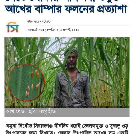
আখের বাম্পার ফলনের প্রত্যাশা
স্টাফ করেসপন্ডেন্ট
আপডেট সময় বৃহস্পতিবার, ৬ আগস্ট, ২০২৬
আখ খেত। ছবি: সংগৃহীত
যমুনা বিধৌত সিরাজগঞ্জ দীর্ঘদিন ধরেই ভেজালমুক্ত ও সুস্বাদু গুড়
উৎপাদনের জন্য বিখ্যাত। জেলার উৎপাদিত আখের বড় একটি