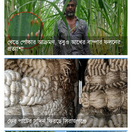
খেতে পোকার আক্রমণ, তবুও আখের বাম্পার ফলনের
প্রত্যাশা
ফের পাটের সুদিন ফিরছে সিরাজগঞ্জে