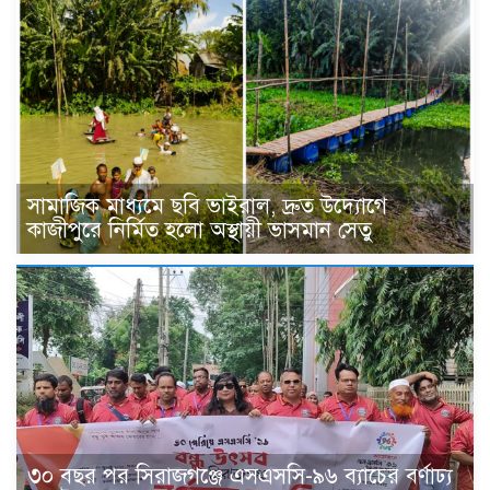
সামাজিক মাধ্যমে ছবি ভাইরাল, দ্রুত উদ্যোগে
কাজীপুরে নির্মিত হলো অস্থায়ী ভাসমান সেতু
৩০ বছর পর সিরাজগঞ্জে এসএসসি-৯৬ ব্যাচের বর্ণাঢ্য