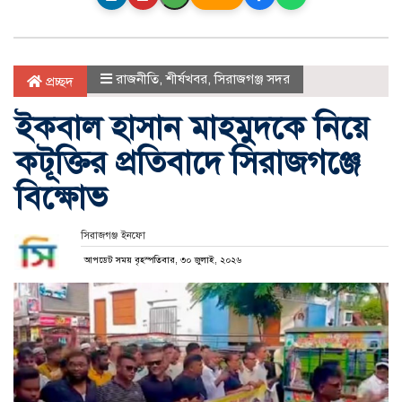
রাজনীতি
,
শীর্ষখবর
,
সিরাজগঞ্জ সদর
প্রচ্ছদ
ইকবাল হাসান মাহমুদকে নিয়ে
কটূক্তির প্রতিবাদে সিরাজগঞ্জে
বিক্ষোভ
সিরাজগঞ্জ ইনফো
আপডেট সময় বৃহস্পতিবার, ৩০ জুলাই, ২০২৬