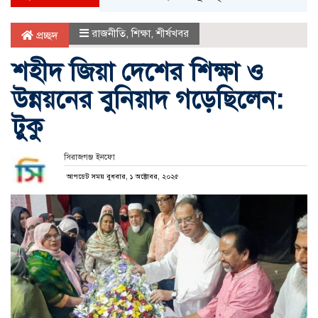
রাজনীতি
,
শিক্ষা
,
শীর্ষখবর
প্রচ্ছদ
শহীদ জিয়া দেশের শিক্ষা ও
উন্নয়নের বুনিয়াদ গড়েছিলেন:
টুকু
সিরাজগঞ্জ ইনফো
আপডেট সময় বুধবার, ১ অক্টোবর, ২০২৫