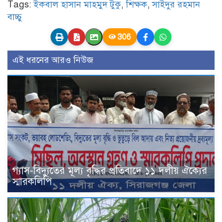
Tags:
ইকবাল হাসান মাহমুদ টুকু
,
শিক্ষক
,
সাইদুর রহমান
বাচ্চু
306
এই ধরনের আরও নিউজ
গ্যাস-বিদ্যুতের মূল্য বৃদ্ধির প্রতিবাদে ১১ দলীয় ঐক্যের
স্মারকলিপি