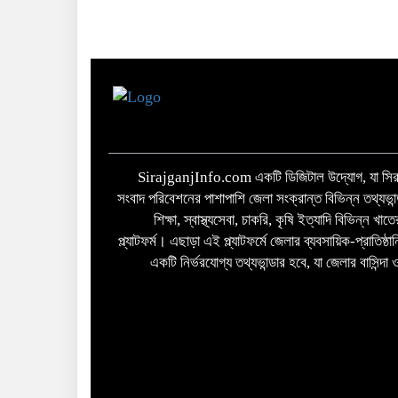
SirajganjInfo.com একটি ডিজিটাল উদ্যোগ, যা সিরা
সংবাদ পরিবেশনের পাশাপাশি জেলা সংক্রান্ত বিভিন্ন তথ্যভান
শিক্ষা, স্বাস্থ্যসেবা, চাকরি, কৃষি ইত্যাদি বিভিন্ন খ
প্ল্যাটফর্ম। এছাড়া এই প্ল্যাটফর্মে জেলার ব্যবসায়িক-প্রাতিষ্
একটি নির্ভরযোগ্য তথ্যভান্ডার হবে, যা জেলার বাসিন