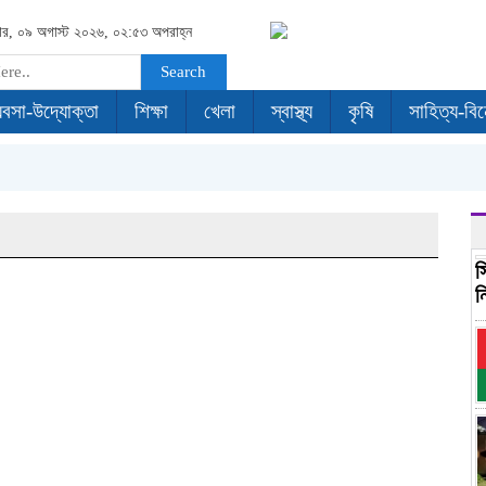
ার, ০৯ অগাস্ট ২০২৬, ০২:৫৩ অপরাহ্ন
Search
যবসা-উদ্যোক্তা
শিক্ষা
খেলা
স্বাস্থ্য
কৃষি
সাহিত্য-বি
স
ন