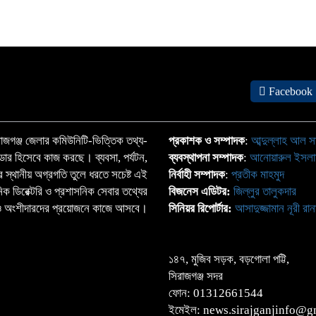
Facebook
জগঞ্জ জেলার কমিউনিটি-ভিত্তিক তথ্য-
প্রকাশক ও সম্পাদক
:
আব্দুল্লাহ আল স
্ডার হিসেবে কাজ করছে। ব্যবসা, পর্যটন,
ব্যবস্থাপনা সম্পাদক
:
আনোয়ারুল ইসল
াতের স্থানীয় অগ্রগতি তুলে ধরতে সচেষ্ট এই
নির্বাহী সম্পাদক
:
প্রতীক মাহমুদ
ঠানিক ডিরেক্টরি ও প্রশাসনিক সেবার তথ্যের
বিজনেস এডিটর:
জিল্লুর তালুকদার
্দা ও অংশীদারদের প্রয়োজনে কাজে আসবে।
সিনিয়র রিপোর্টার:
আসাদুজ্জামান নূরী রান
১৪৭, মুজিব সড়ক, বড়গোলা পট্টি,
সিরাজগঞ্জ সদর
ফোন: 01312661544
ইমেইল: news.sirajganjinfo@gm