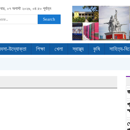
রবার, ০৭ অগাস্ট ২০২৬, ০৪:৫০ পূর্বাহ্ন
Search
যবসা-উদ্যোক্তা
শিক্ষা
খেলা
স্বাস্থ্য
কৃষি
সাহিত্য-বি
ক
গ
স
খ