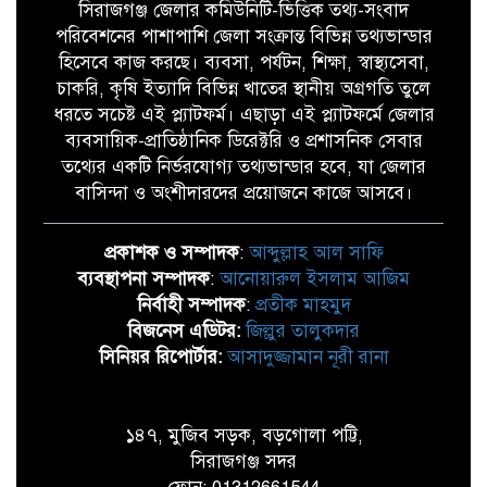
সিরাজগঞ্জ জেলার কমিউনিটি-ভিত্তিক তথ্য-সংবাদ
পরিবেশনের পাশাপাশি জেলা সংক্রান্ত বিভিন্ন তথ্যভান্ডার
হিসেবে কাজ করছে। ব্যবসা, পর্যটন, শিক্ষা, স্বাস্থ্যসেবা,
চাকরি, কৃষি ইত্যাদি বিভিন্ন খাতের স্থানীয় অগ্রগতি তুলে
ধরতে সচেষ্ট এই প্ল্যাটফর্ম। এছাড়া এই প্ল্যাটফর্মে জেলার
ব্যবসায়িক-প্রাতিষ্ঠানিক ডিরেক্টরি ও প্রশাসনিক সেবার
তথ্যের একটি নির্ভরযোগ্য তথ্যভান্ডার হবে, যা জেলার
বাসিন্দা ও অংশীদারদের প্রয়োজনে কাজে আসবে।
প্রকাশক ও সম্পাদক
:
আব্দুল্লাহ আল সাফি
ব্যবস্থাপনা সম্পাদক
:
আনোয়ারুল ইসলাম আজিম
নির্বাহী সম্পাদক
:
প্রতীক মাহমুদ
বিজনেস এডিটর:
জিল্লুর তালুকদার
সিনিয়র রিপোর্টার:
আসাদুজ্জামান নূরী রানা
১৪৭, মুজিব সড়ক, বড়গোলা পট্টি,
সিরাজগঞ্জ সদর