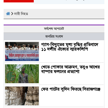
নারী নিহত
সর্বশেষ আপডেট
জনপ্রিয় সংবাদ
গ্যাস-বিদ্যুতের মূল্য বৃদ্ধির প্রতিবাদে
১১ দলীয় ঐক্যের স্মারকলিপি
খেতে পোকার আক্রমণ, তবুও আখের
বাম্পার ফলনের প্রত্যাশা
ফের পাটের সুদিন ফিরছে সিরাজগঞ্জে