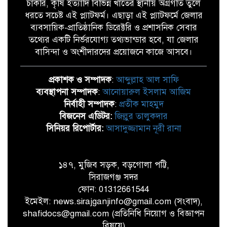
চাকরি, কৃষি ইত্যাদি বিভিন্ন খাতের স্থানীয় অগ্রগতি তুলে
ধরতে সচেষ্ট এই প্ল্যাটফর্ম। এছাড়া এই প্ল্যাটফর্মে জেলার
ব্যবসায়িক-প্রাতিষ্ঠানিক ডিরেক্টরি ও প্রশাসনিক সেবার
তথ্যের একটি নির্ভরযোগ্য তথ্যভান্ডার হবে, যা জেলার
বাসিন্দা ও অংশীদারদের প্রয়োজনে কাজে আসবে।
প্রকাশক ও সম্পাদক
:
আব্দুল্লাহ আল সাফি
ব্যবস্থাপনা সম্পাদক
:
আনোয়ারুল ইসলাম আজিম
নির্বাহী সম্পাদক
:
প্রতীক মাহমুদ
বিজনেস এডিটর:
জিল্লুর তালুকদার
সিনিয়র রিপোর্টার:
আসাদুজ্জামান নূরী রানা
১৪৭, মুজিব সড়ক, বড়গোলা পট্টি,
সিরাজগঞ্জ সদর
ফোন: 01312661544
ইমেইল: news.sirajganjinfo@gmail.com (সংবাদ),
shafidocs@gmail.com (প্রতিনিধি নিয়োগ ও বিজ্ঞাপন
বিষয়ে)