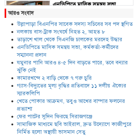
এনডিপিতে মাসিক সমন্বয় সভা,
কর্মকর্তা-কর্মীদের সম্মাননা প্রদান
আরও সংবাদ
উল্লাপাড়া বিএনপির সাবেক সদস্য সচিবের সব পদ স্থগিত
নলকায় বাস-ট্রাক সংঘর্ষে নিহত ২, আহত ৮
যমুনার পানি আরও ৪-৫ দিন বাড়তে
পারে, তবে বন্যার ঝুঁকি নেই
তাড়াশে খাল থেকে সিএনজি চালকের মরদেহ উদ্ধার
এনডিপিতে মাসিক সমন্বয় সভা, কর্মকর্তা-কর্মীদের
সম্মাননা প্রদান
কামারখন্দে ২ বাড়ি থেকে ৭ গরু চুরি
যমুনার পানি আরও ৪-৫ দিন বাড়তে পারে, তবে বন্যার
ঝুঁকি নেই
কামারখন্দে ২ বাড়ি থেকে ৭ গরু চুরি
গ্যাস-বিদ্যুতের মূল্য বৃদ্ধির প্রতিবাদে ১১ দলীয় ঐক্যের
গ্যাস-বিদ্যুতের মূল্য বৃদ্ধির প্রতিবাদে
স্মারকলিপি
১১ দলীয় ঐক্যের স্মারকলিপি
খেতে পোকার আক্রমণ, তবুও আখের বাম্পার ফলনের
প্রত্যাশা
ফের পাটের সুদিন ফিরছে সিরাজগঞ্জে
খেতে পোকার আক্রমণ, তবুও আখের
বাম্পার ফলনের প্রত্যাশা
সামাজিক মাধ্যমে ছবি ভাইরাল, দ্রুত উদ্যোগে কাজীপুরে
নির্মিত হলো অস্থায়ী ভাসমান সেতু