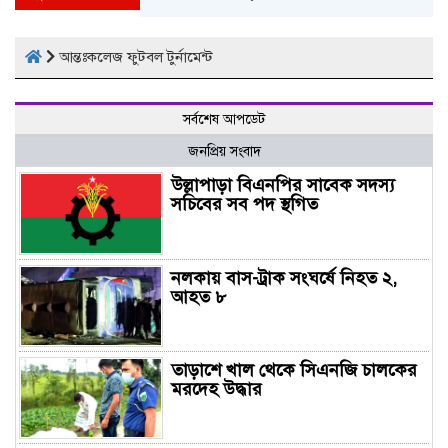
আন্তঃকলেজ ফুটবল টুর্নামেন্ট
সর্বশেষ আপডেট
জনপ্রিয় সংবাদ
উল্লাপাড়া বিএনপির সাবেক সদস্য
সচিবের সব পদ স্থগিত
নলকায় বাস-ট্রাক সংঘর্ষে নিহত ২,
আহত ৮
তাড়াশে খাল থেকে সিএনজি চালকের
মরদেহ উদ্ধার