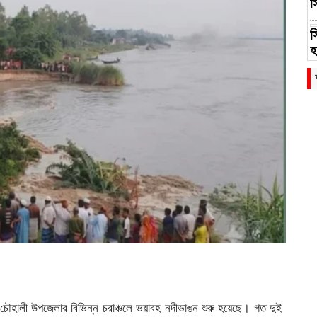
স
স
হ
প
চ
র
ুর ও চৌহালী উপজেলার বিভিন্ন চরাঞ্চলে ভয়াবহ নদীভাঙন শুরু হয়েছে। গত দুই