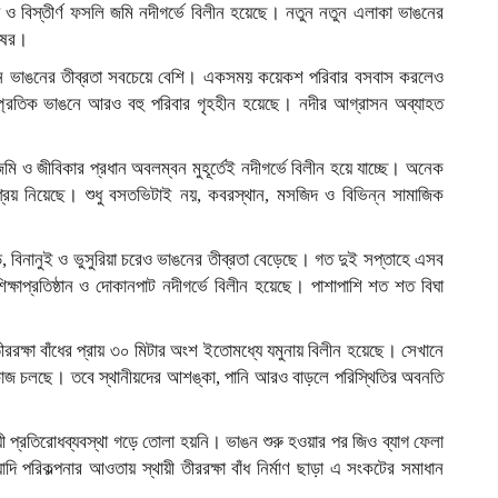
িদ ও বিস্তীর্ণ ফসলি জমি নদীগর্ভে বিলীন হয়েছে। নতুন নতুন এলাকা ভাঙনের
ুষের।
িয়নে ভাঙনের তীব্রতা সবচেয়ে বেশি। একসময় কয়েকশ পরিবার বসবাস করলেও
্প্রতিক ভাঙনে আরও বহু পরিবার গৃহহীন হয়েছে। নদীর আগ্রাসন অব্যাহত
মি ও জীবিকার প্রধান অবলম্বন মুহূর্তেই নদীগর্ভে বিলীন হয়ে যাচ্ছে। অনেক
শ্রয় নিয়েছে। শুধু বসতভিটাই নয়, কবরস্থান, মসজিদ ও বিভিন্ন সামাজিক
, বিনানুই ও ভুসুরিয়া চরেও ভাঙনের তীব্রতা বেড়েছে। গত দুই সপ্তাহে এসব
্ষাপ্রতিষ্ঠান ও দোকানপাট নদীগর্ভে বিলীন হয়েছে। পাশাপাশি শত শত বিঘা
তীররক্ষা বাঁধের প্রায় ৩০ মিটার অংশ ইতোমধ্যে যমুনায় বিলীন হয়েছে। সেখানে
কাজ চলছে। তবে স্থানীয়দের আশঙ্কা, পানি আরও বাড়লে পরিস্থিতির অবনতি
 প্রতিরোধব্যবস্থা গড়ে তোলা হয়নি। ভাঙন শুরু হওয়ার পর জিও ব্যাগ ফেলা
য়াদি পরিকল্পনার আওতায় স্থায়ী তীররক্ষা বাঁধ নির্মাণ ছাড়া এ সংকটের সমাধান