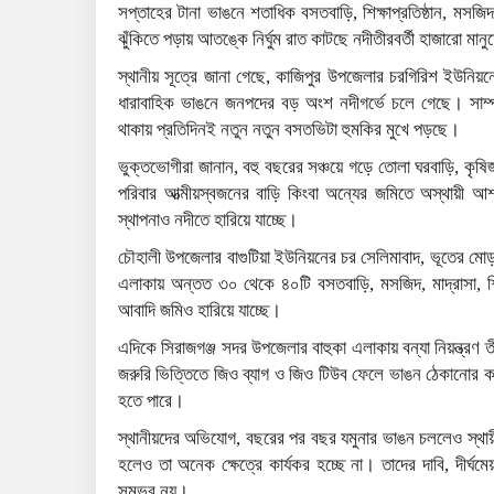
সপ্তাহের টানা ভাঙনে শতাধিক বসতবাড়ি, শিক্ষাপ্রতিষ্ঠান, মসজ
ঝুঁকিতে পড়ায় আতঙ্কে নির্ঘুম রাত কাটছে নদীতীরবর্তী হাজারো মান
স্থানীয় সূত্রে জানা গেছে, কাজিপুর উপজেলার চরগিরিশ ইউন
ধারাবাহিক ভাঙনে জনপদের বড় অংশ নদীগর্ভে চলে গেছে। সাম
থাকায় প্রতিদিনই নতুন নতুন বসতভিটা হুমকির মুখে পড়ছে।
ভুক্তভোগীরা জানান, বহু বছরের সঞ্চয়ে গড়ে তোলা ঘরবাড়ি, কৃষিজ
পরিবার আত্মীয়স্বজনের বাড়ি কিংবা অন্যের জমিতে অস্থায়ী আ
স্থাপনাও নদীতে হারিয়ে যাচ্ছে।
চৌহালী উপজেলার বাগুটিয়া ইউনিয়নের চর সেলিমাবাদ, ভূতের মোড়
এলাকায় অন্তত ৩০ থেকে ৪০টি বসতবাড়ি, মসজিদ, মাদ্রাসা, শিক
আবাদি জমিও হারিয়ে যাচ্ছে।
এদিকে সিরাজগঞ্জ সদর উপজেলার বাহুকা এলাকায় বন্যা নিয়ন্ত্রণ 
জরুরি ভিত্তিতে জিও ব্যাগ ও জিও টিউব ফেলে ভাঙন ঠেকানোর 
হতে পারে।
স্থানীয়দের অভিযোগ, বছরের পর বছর যমুনার ভাঙন চললেও স্থায়ী
হলেও তা অনেক ক্ষেত্রে কার্যকর হচ্ছে না। তাদের দাবি, দীর্ঘমে
সম্ভব নয়।