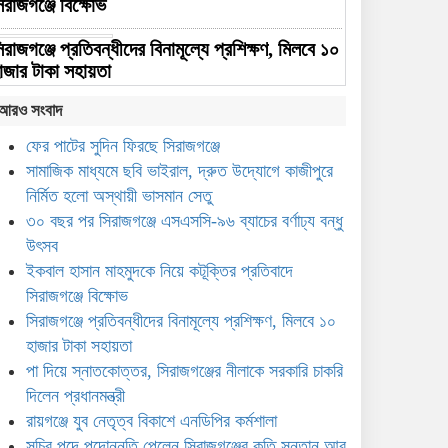
িরাজগঞ্জে বিক্ষোভ
িরাজগঞ্জে প্রতিবন্ধীদের বিনামূল্যে প্রশিক্ষণ, মিলবে ১০
াজার টাকা সহায়তা
আরও সংবাদ
া দিয়ে স্নাতকোত্তর, সিরাজগঞ্জের নীলাকে সরকারি
াকরি দিলেন প্রধানমন্ত্রী
ফের পাটের সুদিন ফিরছে সিরাজগঞ্জে
সামাজিক মাধ্যমে ছবি ভাইরাল, দ্রুত উদ্যোগে কাজীপুরে
ায়গঞ্জে যুব নেতৃত্ব বিকাশে এনডিপির কর্মশালা
নির্মিত হলো অস্থায়ী ভাসমান সেতু
৩০ বছর পর সিরাজগঞ্জে এসএসসি-৯৬ ব্যাচের বর্ণাঢ্য বন্ধু
সচিব পদে পদোন্নতি পেলেন
উৎসব
সিরাজগঞ্জের কৃতি সন্তান আবু সাঈদ
মো. কামরুজ্জামান
ইকবাল হাসান মাহমুদকে নিয়ে কটূক্তির প্রতিবাদে
সিরাজগঞ্জে বিক্ষোভ
সিরাজগঞ্জের মহিবুল হাসানের
সিরাজগঞ্জে প্রতিবন্ধীদের বিনামূল্যে প্রশিক্ষণ, মিলবে ১০
নেতৃত্বে জাতীয় বিশ্ববিদ্যালয়ে
হাজার টাকা সহায়তা
সাইবার সচেতনতা কার্যক্রম জোরদার
পা দিয়ে স্নাতকোত্তর, সিরাজগঞ্জের নীলাকে সরকারি চাকরি
দিলেন প্রধানমন্ত্রী
সদর উপজেলায় শিক্ষা, ভূমি ও
রায়গঞ্জে যুব নেতৃত্ব বিকাশে এনডিপির কর্মশালা
জনসেবা কার্যক্রম পরিদর্শন জেলা
প্রশাসকের
সচিব পদে পদোন্নতি পেলেন সিরাজগঞ্জের কৃতি সন্তান আবু