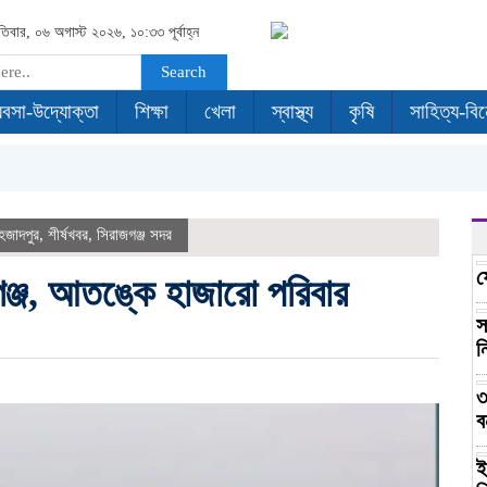
পতিবার, ০৬ অগাস্ট ২০২৬, ১০:৩৩ পূর্বাহ্ন
Search
যবসা-উদ্যোক্তা
শিক্ষা
খেলা
স্বাস্থ্য
কৃষি
সাহিত্য-বি
হজাদপুর
,
শীর্ষখবর
,
সিরাজগঞ্জ সদর
ফ
গঞ্জ, আতঙ্কে হাজারো পরিবার
স
ন
৩
ব
ই