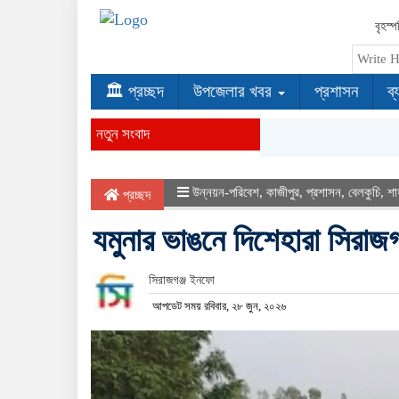
বৃহস্
🏛 প্রচ্ছদ
উপজেলার খবর
প্রশাসন
ব্
নতুন সংবাদ
উন্নয়ন-পরিবেশ
,
কাজীপুর
,
প্রশাসন
,
বেলকুচি
,
শা
প্রচ্ছদ
যমুনার ভাঙনে দিশেহারা সিরাজ
সিরাজগঞ্জ ইনফো
আপডেট সময় রবিবার, ২৮ জুন, ২০২৬