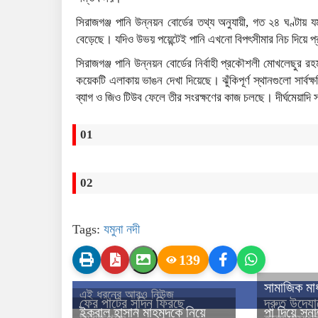
সিরাজগঞ্জ পানি উন্নয়ন বোর্ডের তথ্য অনুযায়ী, গত ২৪ ঘণ্টায় যমুন
বেড়েছে। যদিও উভয় পয়েন্টেই পানি এখনো বিপৎসীমার নিচ দিয়ে প্
সিরাজগঞ্জ পানি উন্নয়ন বোর্ডের নির্বাহী প্রকৌশলী মোখলেছুর র
কয়েকটি এলাকায় ভাঙন দেখা দিয়েছে। ঝুঁকিপূর্ণ স্থানগুলো সার্বক
ব্যাগ ও জিও টিউব ফেলে তীর সংরক্ষণের কাজ চলছে। দীর্ঘমেয়াদি স
01
02
Tags:
যমুনা নদী
139
সামাজিক মা
এই ধরনের আরও নিউজ
ফের পাটের সুদিন ফিরছে
দ্রুত উদ্যো
ইকবাল হাসান মাহমুদকে নিয়ে
পা দিয়ে স্