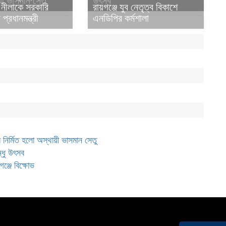
ী ভাসমান সেতু
উৎসব
 নীলাকে সরকারি
রায়গঞ্জে যুব নেতৃত্ব বিকাশে
প্রধানমন্ত্রী
এনডিপির কর্মশালা
 নির্মিত হলো অস্থায়ী ভাসমান সেতু
্ধু উৎসব
ঞ্জে বিক্ষোভ