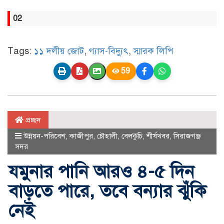
02
Tags:
১১ দলীয় জোট
,
গ্যাস-বিদ্যুৎ
,
স্মারক লিপি
59
প্রচ্ছদ
উন্নয়ন-পরিবেশ
,
কাজীপুর
,
চৌহালী
,
বেলকুচি
,
শীর্ষখবর
,
সিরাজগঞ্জ
সদর
যমুনার পানি আরও ৪-৫ দিন
বাড়তে পারে, তবে বন্যার ঝুঁকি
নেই