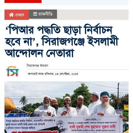
রাজনীতি
প্রচ্ছদ
‘পিআর পদ্ধতি ছাড়া নির্বাচন
হবে না’, সিরাজগঞ্জে ইসলামী
আন্দোলন নেতারা
সিরাজগঞ্জ ইনফো
আপডেট সময় রবিবার, ১৪ সেপ্টেম্বর, ২০২৫