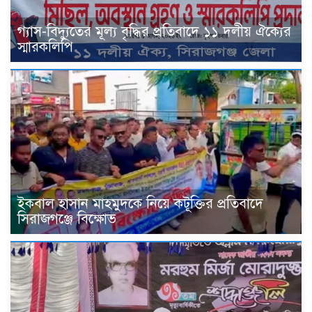
গ্যাস-বিদ্যুতের মূল্য বৃদ্ধির প্রতিবাদে ১১ দলীয় ঐক্যের
স্মারকলিপি
ইকবাল হাসান মাহমুদকে নিয়ে কটূক্তির প্রতিবাদে
সিরাজগঞ্জে বিক্ষোভ