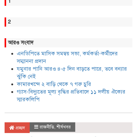
1
2
আরও সংবাদ
এনডিপিতে মাসিক সমন্বয় সভা, কর্মকর্তা-কর্মীদের
সম্মাননা প্রদান
যমুনার পানি আরও ৪-৫ দিন বাড়তে পারে, তবে বন্যার
ঝুঁকি নেই
কামারখন্দে ২ বাড়ি থেকে ৭ গরু চুরি
গ্যাস-বিদ্যুতের মূল্য বৃদ্ধির প্রতিবাদে ১১ দলীয় ঐক্যের
স্মারকলিপি
রাজনীতি
,
শীর্ষখবর
প্রচ্ছদ