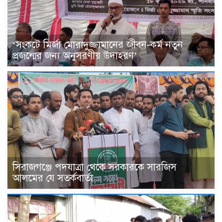
‘সংকটে মির্জা মোরাদুজ্জামানের জীবন-কর্ম নতুন
প্রজন্মের জন্য অনুসরণীয় উদাহরণ’
সিরাজগঞ্জে পদযাত্রা থেকে সরকারকে সারজিস
আলমের যে সতর্কবার্তা