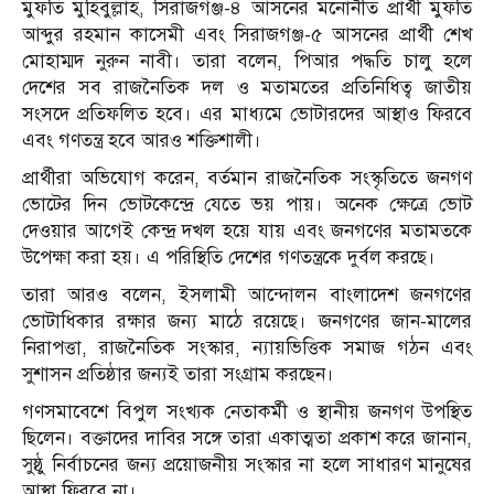
মুফতি মুহিবুল্লাহ, সিরাজগঞ্জ-৪ আসনের মনোনীত প্রার্থী মুফতি
আব্দুর রহমান কাসেমী এবং সিরাজগঞ্জ-৫ আসনের প্রার্থী শেখ
মোহাম্মদ নুরুন নাবী। তারা বলেন, পিআর পদ্ধতি চালু হলে
দেশের সব রাজনৈতিক দল ও মতামতের প্রতিনিধিত্ব জাতীয়
সংসদে প্রতিফলিত হবে। এর মাধ্যমে ভোটারদের আস্থাও ফিরবে
এবং গণতন্ত্র হবে আরও শক্তিশালী।
প্রার্থীরা অভিযোগ করেন, বর্তমান রাজনৈতিক সংস্কৃতিতে জনগণ
ভোটের দিন ভোটকেন্দ্রে যেতে ভয় পায়। অনেক ক্ষেত্রে ভোট
দেওয়ার আগেই কেন্দ্র দখল হয়ে যায় এবং জনগণের মতামতকে
উপেক্ষা করা হয়। এ পরিস্থিতি দেশের গণতন্ত্রকে দুর্বল করছে।
তারা আরও বলেন, ইসলামী আন্দোলন বাংলাদেশ জনগণের
ভোটাধিকার রক্ষার জন্য মাঠে রয়েছে। জনগণের জান-মালের
নিরাপত্তা, রাজনৈতিক সংস্কার, ন্যায়ভিত্তিক সমাজ গঠন এবং
সুশাসন প্রতিষ্ঠার জন্যই তারা সংগ্রাম করছেন।
গণসমাবেশে বিপুল সংখ্যক নেতাকর্মী ও স্থানীয় জনগণ উপস্থিত
ছিলেন। বক্তাদের দাবির সঙ্গে তারা একাত্মতা প্রকাশ করে জানান,
সুষ্ঠু নির্বাচনের জন্য প্রয়োজনীয় সংস্কার না হলে সাধারণ মানুষের
আস্থা ফিরবে না।