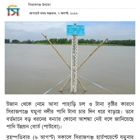
সিরাজগঞ্জ ইনফো
আপডেট সময় শুক্রবার, ৭ আগস্ট, ২০২৬
উজান থেকে নেমে আসা পাহাড়ি ঢল ও টানা বৃষ্টির কারণে
সিরাজগঞ্জে যমুনা নদীর পানি টানা চার দিন ধরে বাড়ছে। তবে
বর্তমানে বড় ধরনের বন্যার কোনো আশঙ্কা নেই বলে জানিয়েছে
পানি উন্নয়ন বোর্ড (পাউবো)।
বৃহস্পতিবার (৬ আগস্ট) সকালে সিরাজগঞ্জ হার্ডপয়েন্টে যমুনার