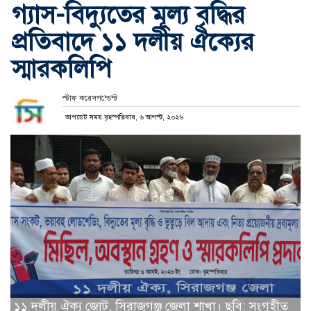
গ্যাস-বিদ্যুতের মূল্য বৃদ্ধির
প্রতিবাদে ১১ দলীয় ঐক্যের
স্মারকলিপি
স্টাফ করেসপন্ডেন্ট
আপডেট সময় বৃহস্পতিবার, ৬ আগস্ট, ২০২৬
১১ দলীয় ঐক্য জোট, সিরাজগঞ্জ জেলা শাখা। ছবি: সংগৃহীত