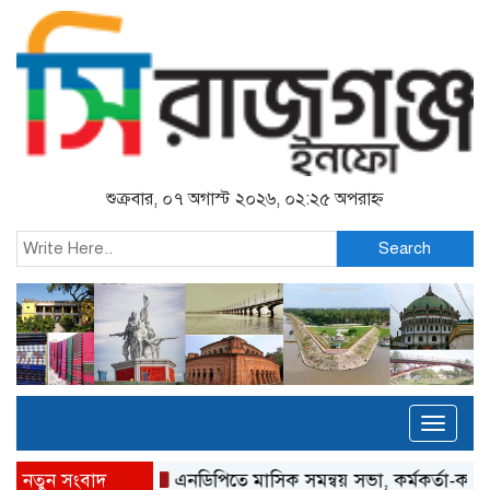
শুক্রবার, ০৭ অগাস্ট ২০২৬, ০২:২৫ অপরাহ্ন
Search
Toggl
naviga
নতুন সংবাদ
এনডিপিতে মাসিক সমন্বয় সভা, কর্মকর্তা-কর্মীদের সম্মান