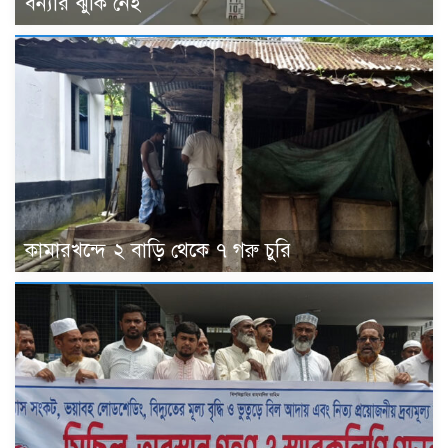
বন্যার ঝুঁকি নেই
কামারখন্দে ২ বাড়ি থেকে ৭ গরু চুরি