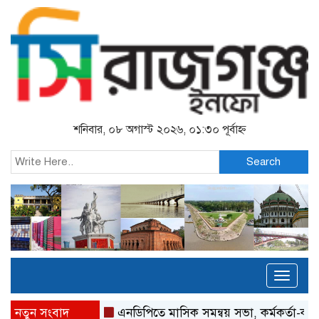
শনিবার, ০৮ অগাস্ট ২০২৬, ০১:৩০ পূর্বাহ্ন
Search
Toggl
naviga
নতুন সংবাদ
এনডিপিতে মাসিক সমন্বয় সভা, কর্মকর্তা-কর্মীদের সম্মা