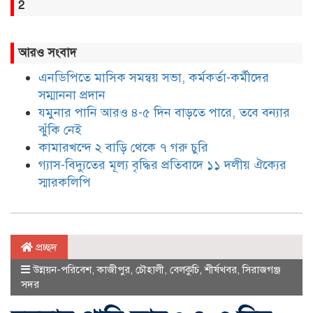
2
আরও সংবাদ
এনডিপিতে মাসিক সমন্বয় সভা, কর্মকর্তা-কর্মীদের
সম্মাননা প্রদান
যমুনার পানি আরও ৪-৫ দিন বাড়তে পারে, তবে বন্যার
ঝুঁকি নেই
কামারখন্দে ২ বাড়ি থেকে ৭ গরু চুরি
গ্যাস-বিদ্যুতের মূল্য বৃদ্ধির প্রতিবাদে ১১ দলীয় ঐক্যের
স্মারকলিপি
প্রচ্ছদ
উন্নয়ন-পরিবেশ
,
কাজীপুর
,
চৌহালী
,
বেলকুচি
,
শীর্ষখবর
,
সিরাজগঞ্জ
সদর