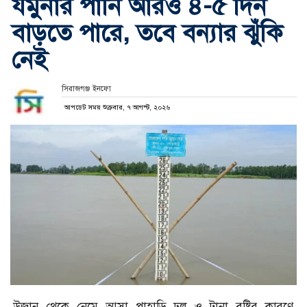
যমুনার পানি আরও ৪-৫ দিন
বাড়তে পারে, তবে বন্যার ঝুঁকি
নেই
সিরাজগঞ্জ ইনফো
আপডেট সময় শুক্রবার, ৭ আগস্ট, ২০২৬
উজান থেকে নেমে আসা পাহাড়ি ঢল ও টানা বৃষ্টির কারণে