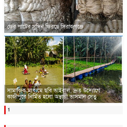
ফের পাটের সুদিন ফিরছে সিরাজগঞ্জে
সামাজিক মাধ্যমে ছবি ভাইরাল, দ্রুত উদ্যোগে
কাজীপুরে নির্মিত হলো অস্থায়ী ভাসমান সেতু
1