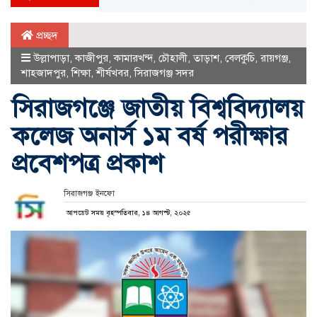
প্রচ্ছদ
উল্লাপাড়া
,
কাজীপুর
,
কামারখন্দ
,
চৌহালী
,
তাড়াশ
,
বেলকুচি
,
রায়গঞ্জ
,
শাহজাদপুর
,
শিক্ষা
,
শীর্ষখবর
,
সিরাজগঞ্জ সদর
সিরাজগঞ্জে জাতীয় বিশ্ববিদ্যালয়
কলেজ অনার্স ১ম বর্ষ পরীক্ষার
প্রবেশপত্র প্রকাশ
সিরাজগঞ্জ ইনফো
আপডেট সময় বৃহস্পতিবার, ১৪ আগস্ট, ২০২৫