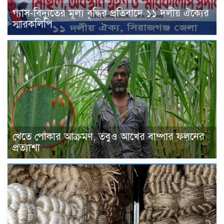
গ্যাস-বিদ্যুতের মূল্য বৃদ্ধির প্রতিবাদে ১১ দলীয় ঐক্যের
স্মারকলিপি
খেতে পোকার আক্রমণ, তবুও আখের বাম্পার ফলনের
প্রত্যাশা