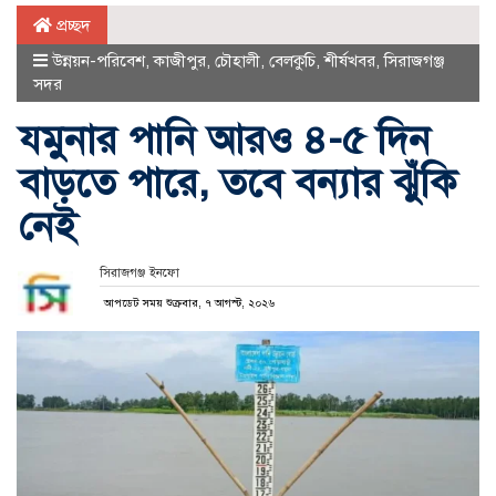
প্রচ্ছদ
উন্নয়ন-পরিবেশ
,
কাজীপুর
,
চৌহালী
,
বেলকুচি
,
শীর্ষখবর
,
সিরাজগঞ্জ
সদর
যমুনার পানি আরও ৪-৫ দিন
বাড়তে পারে, তবে বন্যার ঝুঁকি
নেই
সিরাজগঞ্জ ইনফো
আপডেট সময় শুক্রবার, ৭ আগস্ট, ২০২৬