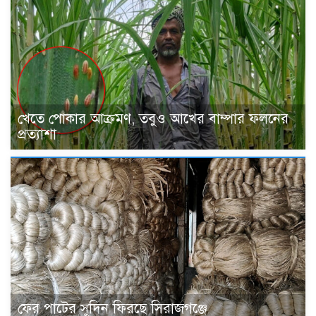
খেতে পোকার আক্রমণ, তবুও আখের বাম্পার ফলনের
প্রত্যাশা
ফের পাটের সুদিন ফিরছে সিরাজগঞ্জে