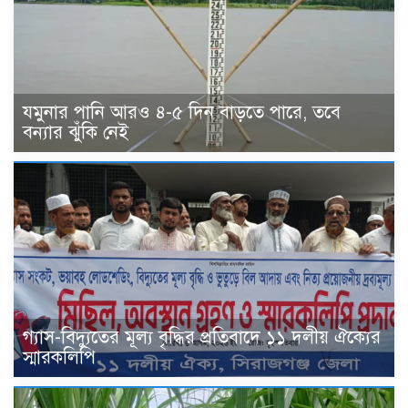
যমুনার পানি আরও ৪-৫ দিন বাড়তে পারে, তবে
বন্যার ঝুঁকি নেই
গ্যাস-বিদ্যুতের মূল্য বৃদ্ধির প্রতিবাদে ১১ দলীয় ঐক্যের
স্মারকলিপি