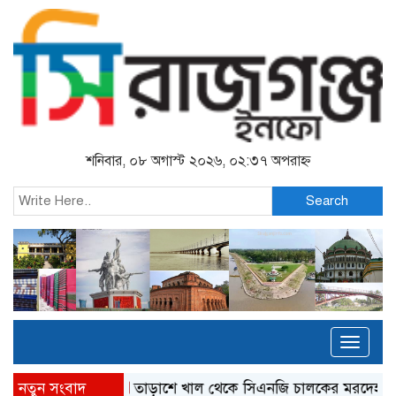
শনিবার, ০৮ অগাস্ট ২০২৬, ০২:৩৭ অপরাহ্ন
Search
Toggl
naviga
নতুন সংবাদ
তাড়াশে খাল থেকে সিএনজি চালকের মরদেহ উদ্ধার
এন