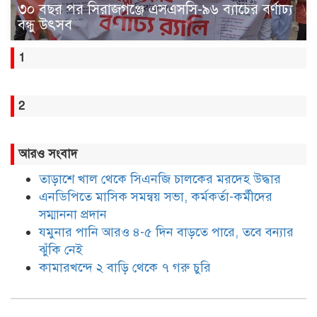
৩০ বছর পর সিরাজগঞ্জে এসএসসি-৯৬ ব্যাচের বর্ণাঢ্য
বন্ধু উৎসব
1
2
আরও সংবাদ
তাড়াশে খাল থেকে সিএনজি চালকের মরদেহ উদ্ধার
এনডিপিতে মাসিক সমন্বয় সভা, কর্মকর্তা-কর্মীদের
সম্মাননা প্রদান
যমুনার পানি আরও ৪-৫ দিন বাড়তে পারে, তবে বন্যার
ঝুঁকি নেই
কামারখন্দে ২ বাড়ি থেকে ৭ গরু চুরি