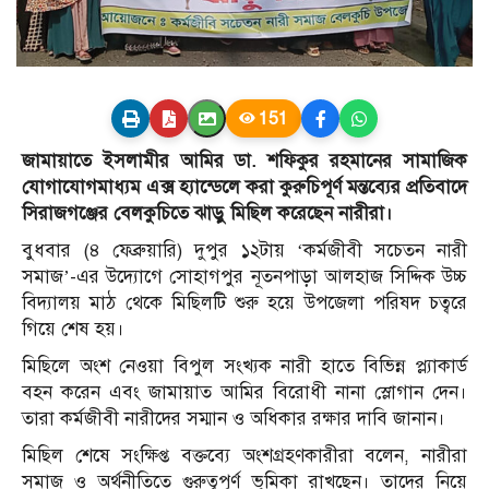
151
জামায়াতে ইসলামীর আমির ডা. শফিকুর রহমানের সামাজিক
যোগাযোগমাধ্যম এক্স হ্যান্ডেলে করা কুরুচিপূর্ণ মন্তব্যের প্রতিবাদে
সিরাজগঞ্জের বেলকুচিতে ঝাড়ু মিছিল করেছেন নারীরা।
বুধবার (৪ ফেব্রুয়ারি) দুপুর ১২টায় ‘কর্মজীবী সচেতন নারী
সমাজ’-এর উদ্যোগে সোহাগপুর নূতনপাড়া আলহাজ সিদ্দিক উচ্চ
বিদ্যালয় মাঠ থেকে মিছিলটি শুরু হয়ে উপজেলা পরিষদ চত্বরে
গিয়ে শেষ হয়।
মিছিলে অংশ নেওয়া বিপুল সংখ্যক নারী হাতে বিভিন্ন প্ল্যাকার্ড
বহন করেন এবং জামায়াত আমির বিরোধী নানা স্লোগান দেন।
তারা কর্মজীবী নারীদের সম্মান ও অধিকার রক্ষার দাবি জানান।
মিছিল শেষে সংক্ষিপ্ত বক্তব্যে অংশগ্রহণকারীরা বলেন, নারীরা
সমাজ ও অর্থনীতিতে গুরুত্বপূর্ণ ভূমিকা রাখছেন। তাদের নিয়ে