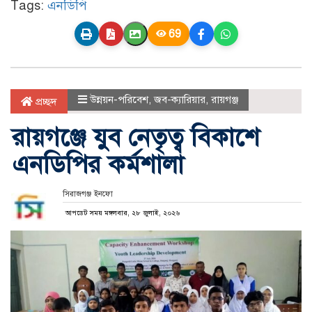
Tags:
এনডিপি
69
উন্নয়ন-পরিবেশ
,
জব-ক্যারিয়ার
,
রায়গঞ্জ
প্রচ্ছদ
রায়গঞ্জে যুব নেতৃত্ব বিকাশে
এনডিপির কর্মশালা
সিরাজগঞ্জ ইনফো
আপডেট সময় মঙ্গলবার, ২৮ জুলাই, ২০২৬