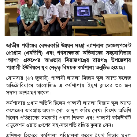
জাতীয় পর্যায়ের বেসরকারি উন্নয়ন সংস্থা ন্যাশনাল ডেভেলপমেন্ট
প্রোগ্রাম (এনডিপি) এবং গণসাক্ষরতা অভিযানের সহযোগিতায়
‘আশা’ প্রকল্পের আওতায় সিরাজগঞ্জের রায়গঞ্জ উপজেলার
পাঙ্গাসী ইউনিয়নে যুব নেতৃত্ব বিষয়ক কর্মশালা অনুষ্ঠিত হয়েছে।
সোমবার (২৭ জুলাই) পাঙ্গাসী লায়লা মিজান স্কুল অ্যান্ড কলেজ
অডিটোরিয়ামে আয়োজিত এ কর্মশালায় ইয়ুথ ক্লাবের ৩০ জন
সদস্য অংশগ্রহণ করেন।
কর্মশালায় প্রধান অতিথি ছিলেন পাঙ্গাসী লায়লা মিজান স্কুল অ্যান্ড
কলেজের ভারপ্রাপ্ত অধ্যক্ষ মো. আব্দুল করিম সেখ। বিশেষ অতিথি
ছিলেন প্রতিষ্ঠানের সহকারী প্রধান শিক্ষক এবং পাঙ্গাসী কমিউনিটি
এডুকেশন ওয়াচ গ্রুপের সহ-সভাপতি রঞ্জিত কুমার সেন।
প্রশিক্ষক হিসেবে কর্মশালা পরিচালনা করেন ইয়ুথ লিডার মৃদুল