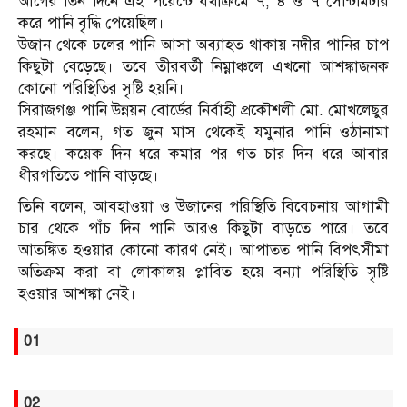
আগের তিন দিনে এই পয়েন্টে যথাক্রমে ৭, ৪ ও ৭ সেন্টিমিটার
করে পানি বৃদ্ধি পেয়েছিল।
উজান থেকে ঢলের পানি আসা অব্যাহত থাকায় নদীর পানির চাপ
কিছুটা বেড়েছে। তবে তীরবর্তী নিম্নাঞ্চলে এখনো আশঙ্কাজনক
কোনো পরিস্থিতির সৃষ্টি হয়নি।
সিরাজগঞ্জ পানি উন্নয়ন বোর্ডের নির্বাহী প্রকৌশলী মো. মোখলেছুর
রহমান বলেন, গত জুন মাস থেকেই যমুনার পানি ওঠানামা
করছে। কয়েক দিন ধরে কমার পর গত চার দিন ধরে আবার
ধীরগতিতে পানি বাড়ছে।
তিনি বলেন, আবহাওয়া ও উজানের পরিস্থিতি বিবেচনায় আগামী
চার থেকে পাঁচ দিন পানি আরও কিছুটা বাড়তে পারে। তবে
আতঙ্কিত হওয়ার কোনো কারণ নেই। আপাতত পানি বিপৎসীমা
অতিক্রম করা বা লোকালয় প্লাবিত হয়ে বন্যা পরিস্থিতি সৃষ্টি
হওয়ার আশঙ্কা নেই।
01
02