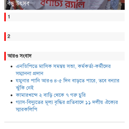
বন্ধু উৎসব
1
2
আরও সংবাদ
এনডিপিতে মাসিক সমন্বয় সভা, কর্মকর্তা-কর্মীদের
সম্মাননা প্রদান
যমুনার পানি আরও ৪-৫ দিন বাড়তে পারে, তবে বন্যার
ঝুঁকি নেই
কামারখন্দে ২ বাড়ি থেকে ৭ গরু চুরি
গ্যাস-বিদ্যুতের মূল্য বৃদ্ধির প্রতিবাদে ১১ দলীয় ঐক্যের
স্মারকলিপি