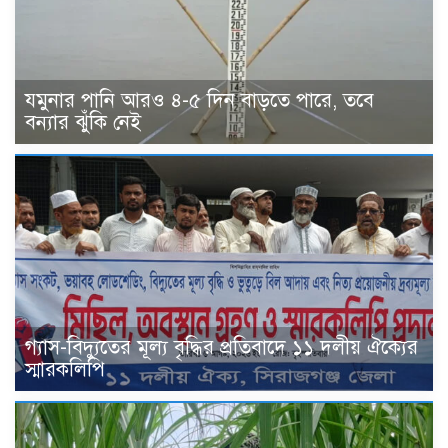
যমুনার পানি আরও ৪-৫ দিন বাড়তে পারে, তবে
বন্যার ঝুঁকি নেই
গ্যাস-বিদ্যুতের মূল্য বৃদ্ধির প্রতিবাদে ১১ দলীয় ঐক্যের
স্মারকলিপি