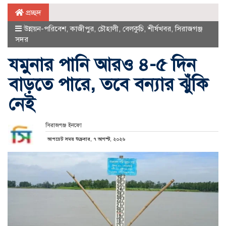
প্রচ্ছদ
উন্নয়ন-পরিবেশ
,
কাজীপুর
,
চৌহালী
,
বেলকুচি
,
শীর্ষখবর
,
সিরাজগঞ্জ
সদর
যমুনার পানি আরও ৪-৫ দিন
বাড়তে পারে, তবে বন্যার ঝুঁকি
নেই
সিরাজগঞ্জ ইনফো
আপডেট সময় শুক্রবার, ৭ আগস্ট, ২০২৬