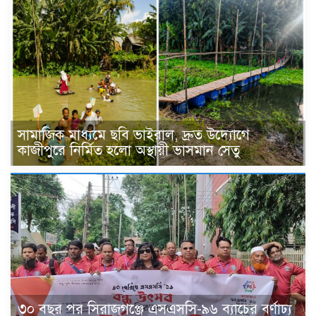
সামাজিক মাধ্যমে ছবি ভাইরাল, দ্রুত উদ্যোগে
কাজীপুরে নির্মিত হলো অস্থায়ী ভাসমান সেতু
৩০ বছর পর সিরাজগঞ্জে এসএসসি-৯৬ ব্যাচের বর্ণাঢ্য