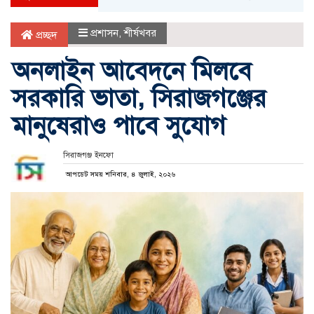
প্রশাসন
,
শীর্ষখবর
প্রচ্ছদ
অনলাইন আবেদনে মিলবে
সরকারি ভাতা, সিরাজগঞ্জের
মানুষেরাও পাবে সুযোগ
সিরাজগঞ্জ ইনফো
আপডেট সময় শনিবার, ৪ জুলাই, ২০২৬