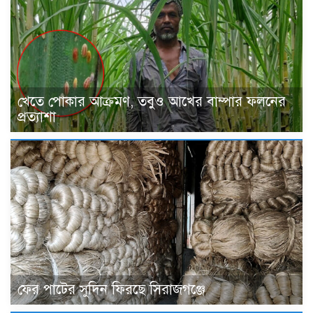
খেতে পোকার আক্রমণ, তবুও আখের বাম্পার ফলনের
প্রত্যাশা
ফের পাটের সুদিন ফিরছে সিরাজগঞ্জে