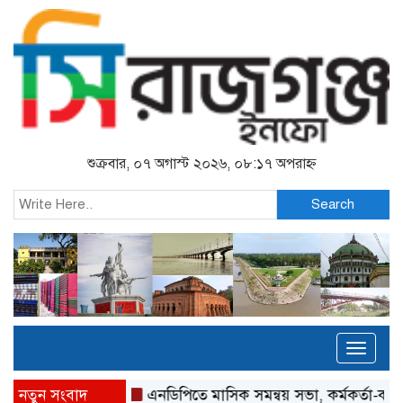
শুক্রবার, ০৭ অগাস্ট ২০২৬, ০৮:১৭ অপরাহ্ন
Search
Toggl
naviga
নতুন সংবাদ
এনডিপিতে মাসিক সমন্বয় সভা, কর্মকর্তা-কর্মীদের সম্মা