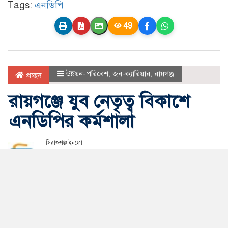
Tags:
এনডিপি
49
উন্নয়ন-পরিবেশ
,
জব-ক্যারিয়ার
,
রায়গঞ্জ
প্রচ্ছদ
রায়গঞ্জে যুব নেতৃত্ব বিকাশে
এনডিপির কর্মশালা
সিরাজগঞ্জ ইনফো
আপডেট সময় মঙ্গলবার, ২৮ জুলাই, ২০২৬