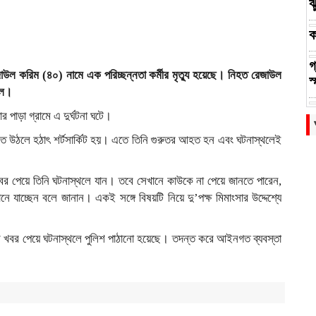
ঝ
ক
গ
জাউল করিম (৪০) নামে এক পরিচ্ছন্নতা কর্মীর মৃত্যু হয়েছে। নিহত রেজাউল
স
লে।
খ
র পাড়া গ্রামে এ দুর্ঘটনা ঘটে।
প
ুঁটিতে উঠলে হঠাৎ শর্টসার্কিট হয়। এতে তিনি গুরুতর আহত হন এবং ঘটনাস্থলেই
ফ
বর পেয়ে তিনি ঘটনাস্থলে যান। তবে সেখানে কাউকে না পেয়ে জানতে পারেন,
স
 যাচ্ছেন বলে জানান। একই সঙ্গে বিষয়টি নিয়ে দু’পক্ষ মিমাংসার উদ্দেশ্যে
ন
টনার খবর পেয়ে ঘটনাস্থলে পুলিশ পাঠানো হয়েছে। তদন্ত করে আইনগত ব্যবস্তা