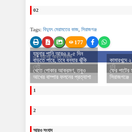
02
Tags:
বিদ্যুৎ মেরামতের কাজ
,
সিরাজগঞ্জ
177
যমুনার পানি আরও ৪-৫ দিন
এই ধরনের আরও নিউজ
বাড়তে পারে, তবে বন্যার ঝুঁকি
কামারখন্দে 
নেই
চুরি
খেতে পোকার আক্রমণ, তবুও
ফের পাটের 
আখের বাম্পার ফলনের প্রত্যাশা
সিরাজগঞ্জে
1
2
আরও সংবাদ