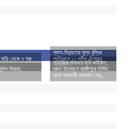
গ্যাস-বিদ্যুতের মূল্য বৃদ্ধির
২ বাড়ি থেকে ৭ গরু
প্রতিবাদে ১১ দলীয় ঐক্যের
সামাজিক মাধ্যমে ছবি ভাইরাল,
স্মারকলিপি
সুদিন ফিরছে
দ্রুত উদ্যোগে কাজীপুরে নির্মিত
হলো অস্থায়ী ভাসমান সেতু