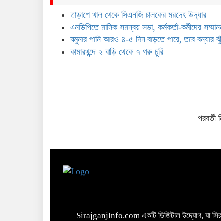
তাড়াশে খাল থেকে সিএনজি চালকের মরদেহ উদ্ধার
এনডিপিতে মাসিক সমন্বয় সভা, কর্মকর্তা-কর্মীদের সম্মান
যমুনার পানি আরও ৪-৫ দিন বাড়তে পারে, তবে বন্যার ঝু
কামারখন্দে ২ বাড়ি থেকে ৭ গরু চুরি
পরবর্তী
লোড করতে সমস্য