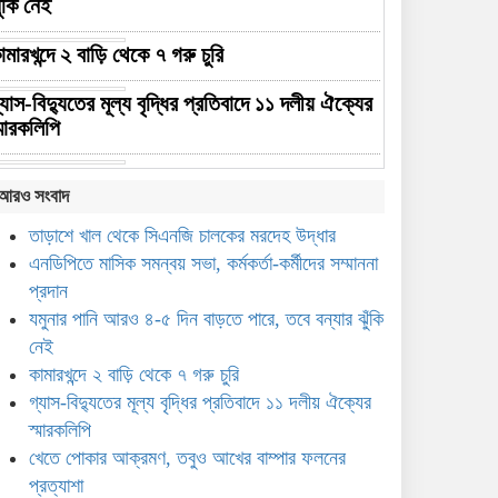
ুঁকি নেই
ামারখন্দে ২ বাড়ি থেকে ৭ গরু চুরি
্যাস-বিদ্যুতের মূল্য বৃদ্ধির প্রতিবাদে ১১ দলীয় ঐক্যের
্মারকলিপি
েতে পোকার আক্রমণ, তবুও আখের বাম্পার ফলনের
আরও সংবাদ
্রত্যাশা
তাড়াশে খাল থেকে সিএনজি চালকের মরদেহ উদ্ধার
ের পাটের সুদিন ফিরছে সিরাজগঞ্জে
এনডিপিতে মাসিক সমন্বয় সভা, কর্মকর্তা-কর্মীদের সম্মাননা
প্রদান
ামাজিক মাধ্যমে ছবি ভাইরাল, দ্রুত উদ্যোগে কাজীপুরে
যমুনার পানি আরও ৪-৫ দিন বাড়তে পারে, তবে বন্যার ঝুঁকি
ির্মিত হলো অস্থায়ী ভাসমান সেতু
নেই
৩০ বছর পর সিরাজগঞ্জে
কামারখন্দে ২ বাড়ি থেকে ৭ গরু চুরি
এসএসসি-৯৬ ব্যাচের বর্ণাঢ্য বন্ধু
গ্যাস-বিদ্যুতের মূল্য বৃদ্ধির প্রতিবাদে ১১ দলীয় ঐক্যের
উৎসব
স্মারকলিপি
খেতে পোকার আক্রমণ, তবুও আখের বাম্পার ফলনের
ইকবাল হাসান মাহমুদকে নিয়ে
প্রত্যাশা
কটূক্তির প্রতিবাদে সিরাজগঞ্জে