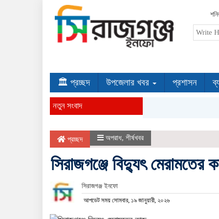
শনি
🏛 প্রচ্ছদ
উপজেলার খবর
প্রশাসন
ব্
নতুন সংবাদ
অপরাধ
,
শীর্ষখবর
প্রচ্ছদ
সিরাজগঞ্জে বিদ্যুৎ মেরামতের ক
সিরাজগঞ্জ ইনফো
আপডেট সময় সোমবার, ১৯ জানুয়ারী, ২০২৬