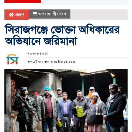
অপরাধ
,
শীর্ষখবর
প্রচ্ছদ
সিরাজগঞ্জে ভোক্তা অধিকারের
অভিযানে জরিমানা
সিরাজগঞ্জ ইনফো
আপডেট সময় বুধবার, ৩১ ডিসেম্বর, ২০২৫