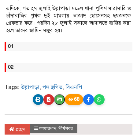
এদিকে, গত ২৭ জুলাই উল্লাপাড়া মডেল থানা পুলিশ মারামারি ও
চাঁদাবাজির পৃথক দুই মামলায় আজাদ হোসেনসহ ছয়জনকে
গ্রেফতার করে। পরদিন ২৮ জুলাই সকালে আদালতে হাজির করা
হলে তাদের জামিন মঞ্জুর হয়।
01
02
Tags:
উল্লাপাড়া
,
পদ স্থগিত
,
বিএনপি
68
কামারখন্দ
,
শীর্ষখবর
প্রচ্ছদ