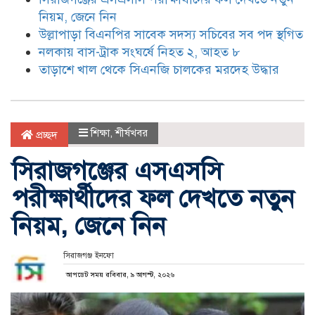
নিয়ম, জেনে নিন
উল্লাপাড়া বিএনপির সাবেক সদস্য সচিবের সব পদ স্থগিত
নলকায় বাস-ট্রাক সংঘর্ষে নিহত ২, আহত ৮
তাড়াশে খাল থেকে সিএনজি চালকের মরদেহ উদ্ধার
শিক্ষা
,
শীর্ষখবর
প্রচ্ছদ
সিরাজগঞ্জের এসএসসি
পরীক্ষার্থীদের ফল দেখতে নতুন
নিয়ম, জেনে নিন
সিরাজগঞ্জ ইনফো
আপডেট সময় রবিবার, ৯ আগস্ট, ২০২৬