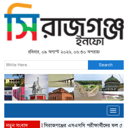
রবিবার, ০৯ অগাস্ট ২০২৬, ০৬:৩০ অপরাহ্ন
Search
Toggl
naviga
নতুন সংবাদ
সিরাজগঞ্জের এসএসসি পরীক্ষার্থীদের ফল দেখতে নতুন ন