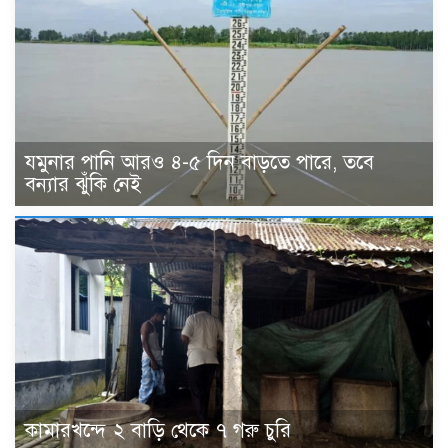
যমুনার পানি আরও ৪-৫ দিন বাড়তে পারে, তবে
বন্যার ঝুঁকি নেই
কামারখন্দে ২ বাড়ি থেকে ৭ গরু চুরি