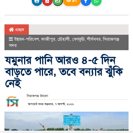
91
প্রচ্ছদ
উন্নয়ন-পরিবেশ
,
কাজীপুর
,
চৌহালী
,
বেলকুচি
,
শীর্ষখবর
,
সিরাজগঞ্জ
সদর
যমুনার পানি আরও ৪-৫ দিন
বাড়তে পারে, তবে বন্যার ঝুঁকি
নেই
সিরাজগঞ্জ ইনফো
আপডেট সময় শুক্রবার, ৭ আগস্ট, ২০২৬