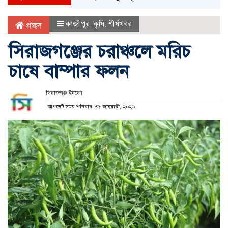
কাজীপুর
,
কৃষি
,
শীর্ষখবর
প্রচ্ছদ
সিরাজগঞ্জের চরাঞ্চলে মরিচ
চাষে বাম্পার ফলন
সিরাজগঞ্জ ইনফো
আপডেট সময় শনিবার, ৩১ জানুয়ারী, ২০২৬