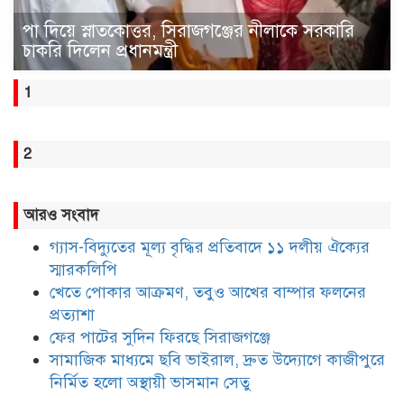
পা দিয়ে স্নাতকোত্তর, সিরাজগঞ্জের নীলাকে সরকারি
চাকরি দিলেন প্রধানমন্ত্রী
1
2
আরও সংবাদ
গ্যাস-বিদ্যুতের মূল্য বৃদ্ধির প্রতিবাদে ১১ দলীয় ঐক্যের
স্মারকলিপি
খেতে পোকার আক্রমণ, তবুও আখের বাম্পার ফলনের
প্রত্যাশা
ফের পাটের সুদিন ফিরছে সিরাজগঞ্জে
সামাজিক মাধ্যমে ছবি ভাইরাল, দ্রুত উদ্যোগে কাজীপুরে
নির্মিত হলো অস্থায়ী ভাসমান সেতু