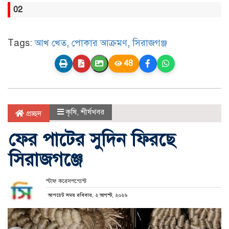
02
Tags:
আখ খেত
,
পোকার আক্রমণ
,
সিরাজগঞ্জ
48
কৃষি
,
শীর্ষখবর
প্রচ্ছদ
ফের পাটের সুদিন ফিরছে
সিরাজগঞ্জে
স্টাফ করেসপন্ডেন্ট
আপডেট সময় রবিবার, ২ আগস্ট, ২০২৬