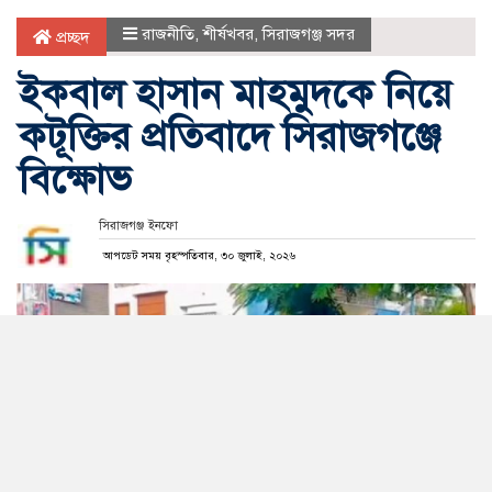
রাজনীতি
,
শীর্ষখবর
,
সিরাজগঞ্জ সদর
প্রচ্ছদ
ইকবাল হাসান মাহমুদকে নিয়ে
কটূক্তির প্রতিবাদে সিরাজগঞ্জে
বিক্ষোভ
সিরাজগঞ্জ ইনফো
আপডেট সময় বৃহস্পতিবার, ৩০ জুলাই, ২০২৬