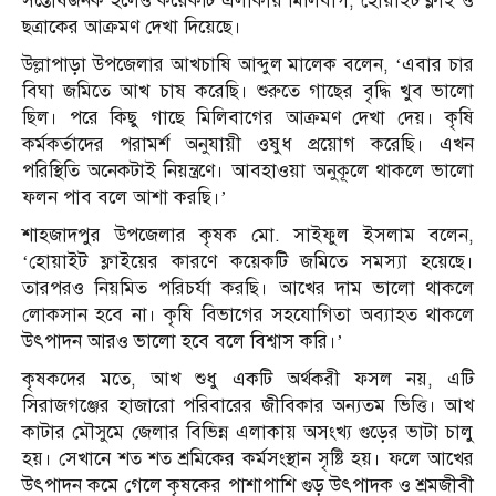
সন্তোষজনক হলেও কয়েকটি এলাকায় মিলিবাগ, হোয়াইট ফ্লাই ও
ছত্রাকের আক্রমণ দেখা দিয়েছে।
উল্লাপাড়া উপজেলার আখচাষি আব্দুল মালেক বলেন, ‘এবার চার
বিঘা জমিতে আখ চাষ করেছি। শুরুতে গাছের বৃদ্ধি খুব ভালো
ছিল। পরে কিছু গাছে মিলিবাগের আক্রমণ দেখা দেয়। কৃষি
কর্মকর্তাদের পরামর্শ অনুযায়ী ওষুধ প্রয়োগ করেছি। এখন
পরিস্থিতি অনেকটাই নিয়ন্ত্রণে। আবহাওয়া অনুকূলে থাকলে ভালো
ফলন পাব বলে আশা করছি।’
শাহজাদপুর উপজেলার কৃষক মো. সাইফুল ইসলাম বলেন,
‘হোয়াইট ফ্লাইয়ের কারণে কয়েকটি জমিতে সমস্যা হয়েছে।
তারপরও নিয়মিত পরিচর্যা করছি। আখের দাম ভালো থাকলে
লোকসান হবে না। কৃষি বিভাগের সহযোগিতা অব্যাহত থাকলে
উৎপাদন আরও ভালো হবে বলে বিশ্বাস করি।’
কৃষকদের মতে, আখ শুধু একটি অর্থকরী ফসল নয়, এটি
সিরাজগঞ্জের হাজারো পরিবারের জীবিকার অন্যতম ভিত্তি। আখ
কাটার মৌসুমে জেলার বিভিন্ন এলাকায় অসংখ্য গুড়ের ভাটা চালু
হয়। সেখানে শত শত শ্রমিকের কর্মসংস্থান সৃষ্টি হয়। ফলে আখের
উৎপাদন কমে গেলে কৃষকের পাশাপাশি গুড় উৎপাদক ও শ্রমজীবী