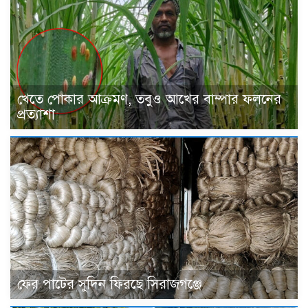
খেতে পোকার আক্রমণ, তবুও আখের বাম্পার ফলনের
প্রত্যাশা
ফের পাটের সুদিন ফিরছে সিরাজগঞ্জে