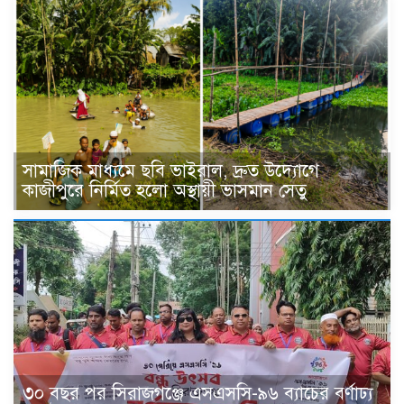
সামাজিক মাধ্যমে ছবি ভাইরাল, দ্রুত উদ্যোগে
কাজীপুরে নির্মিত হলো অস্থায়ী ভাসমান সেতু
৩০ বছর পর সিরাজগঞ্জে এসএসসি-৯৬ ব্যাচের বর্ণাঢ্য