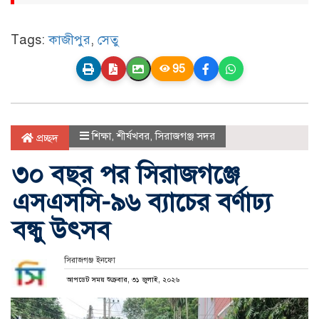
Tags:
কাজীপুর
,
সেতু
95
শিক্ষা
,
শীর্ষখবর
,
সিরাজগঞ্জ সদর
প্রচ্ছদ
৩০ বছর পর সিরাজগঞ্জে
এসএসসি-৯৬ ব্যাচের বর্ণাঢ্য
বন্ধু উৎসব
সিরাজগঞ্জ ইনফো
আপডেট সময় শুক্রবার, ৩১ জুলাই, ২০২৬