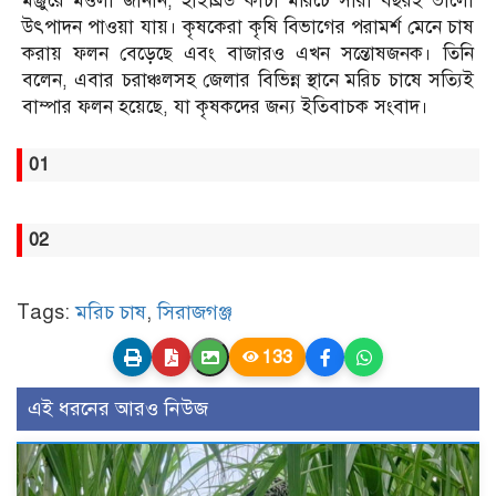
মঞ্জুরে মওলা জানান, হাইব্রিড কাঁচা মরিচে সারা বছরই ভালো
উৎপাদন পাওয়া যায়। কৃষকেরা কৃষি বিভাগের পরামর্শ মেনে চাষ
করায় ফলন বেড়েছে এবং বাজারও এখন সন্তোষজনক। তিনি
বলেন, এবার চরাঞ্চলসহ জেলার বিভিন্ন স্থানে মরিচ চাষে সত্যিই
বাম্পার ফলন হয়েছে, যা কৃষকদের জন্য ইতিবাচক সংবাদ।
01
02
Tags:
মরিচ চাষ
,
সিরাজগঞ্জ
133
এই ধরনের আরও নিউজ