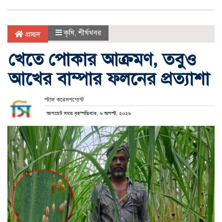
কৃষি
,
শীর্ষখবর
প্রচ্ছদ
খেতে পোকার আক্রমণ, তবুও
আখের বাম্পার ফলনের প্রত্যাশা
স্টাফ করেসপন্ডেন্ট
আপডেট সময় বৃহস্পতিবার, ৬ আগস্ট, ২০২৬