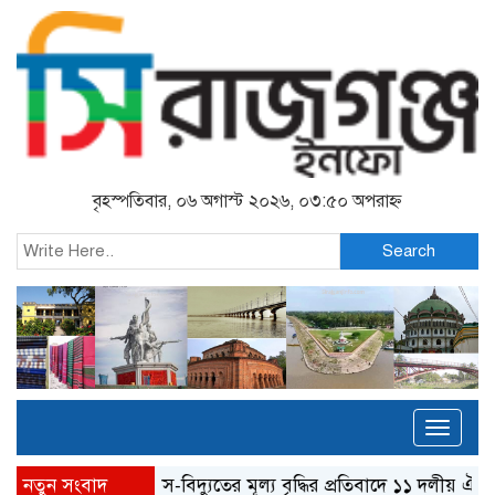
বৃহস্পতিবার, ০৬ অগাস্ট ২০২৬, ০৩:৫০ অপরাহ্ন
Search
Toggl
naviga
নতুন সংবাদ
গ্যাস-বিদ্যুতের মূল্য বৃদ্ধির প্রতিবাদে ১১ দলীয় ঐক্যের স্মারকলি