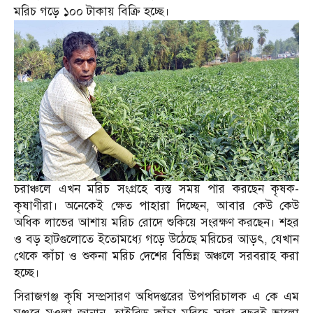
মরিচ গড়ে ১০০ টাকায় বিক্রি হচ্ছে।
চরাঞ্চলে এখন মরিচ সংগ্রহে ব্যস্ত সময় পার করছেন কৃষক-
কৃষাণীরা। অনেকেই ক্ষেত পাহারা দিচ্ছেন, আবার কেউ কেউ
অধিক লাভের আশায় মরিচ রোদে শুকিয়ে সংরক্ষণ করছেন। শহর
ও বড় হাটগুলোতে ইতোমধ্যে গড়ে উঠেছে মরিচের আড়ৎ, যেখান
থেকে কাঁচা ও শুকনা মরিচ দেশের বিভিন্ন অঞ্চলে সরবরাহ করা
হচ্ছে।
সিরাজগঞ্জ কৃষি সম্প্রসারণ অধিদপ্তরের উপপরিচালক এ কে এম