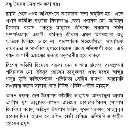
বন্ধু উৎসব উদযাপন করা হয়।
র‌্যালি শেষে প্রথম অধিবেশনে আলোচনা সভা অনুষ্ঠিত হয়। এতে
প্রধান অতিথির বক্তব্যে সিরাজগঞ্জ জেলা প্রশাসক মো. আমিনুল
ইসলাম বলেন, “বন্ধুত্ব মানুষের জীবনের সবচেয়ে নির্মল
সম্পর্কগুলোর একটি। কর্মব্যস্ত জীবনে এমন মিলনমেলা শুধু
স্মৃতিকে ফিরিয়ে আনে না, পারস্পরিক সহযোগিতা, সামাজিক
দায়বদ্ধতা ও মানবিক মূল্যবোধকেও আরও শক্তিশালী করে। এই
বন্ধন আগামী প্রজন্মের জন্যও অনুকরণীয় হয়ে থাকবে।
বিশেষ অতিথি হিসেবে বক্তব্য দেন মাস্টার গ্রুপের ব্যবস্থাপনা
পরিচালক মো. ইউসুব হোসেন তালুকদার এবং মরহুম আব্দুর
গফুর স্মৃতি ফাউন্ডেশনের প্রতিষ্ঠাতা সেলিম বাদশা। অনুষ্ঠানটি
সঞ্চালনা করেন সারাবাংলার নিউজ এডিটর প্রতীক মাহমুদ।
আরও বক্তব্য দেন উদযাপন কমিটির আহ্বায়ক আশরাফুল আলম
আলীম, যুগ্ম আহ্বায়ক রাসেল আহমেদ, মাজহার মিলন, গোলাম
কিবরিয়া বরাদ, ফরিদুল ইসলাম ফরিদ, সুমন সরকার, মাহবুবুর
রহমান মিয়া, হারুন অর রশিদ, হাজী হাফিজ, জলিমনি ও শাহীন
হোসেন প্রমুখ।