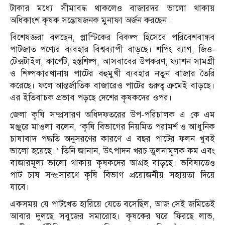
টাকার মধ্যে সীমাবদ্ধ থাকলেও বাজারদর ভালো থাকায়
অধিকাংশ কৃষক সন্তোষজনক মুনাফা অর্জন করছেন।
বিশেষজ্ঞরা বলছেন, প্লাস্টিকের বিকল্প হিসেবে পরিবেশবান্ধব
পাটজাত পণ্যের ব্যবহার বিশ্বব্যাপী বাড়ছে। শপিং ব্যাগ, জিও-
টেক্সটাইল, কার্পেট, হস্তশিল্প, আসবাবের উপকরণ, ফ্যাশন সামগ্রী
ও শিল্পকারখানায় পাটের বহুমুখী ব্যবহার নতুন বাজার তৈরি
করেছে। ফলে আন্তর্জাতিক বাজারেও পাটের গুরুত্ব ক্রমেই বাড়ছে।
এর ইতিবাচক প্রভাব পড়ছে দেশের কৃষকদের ওপর।
জেলা কৃষি সম্প্রসারণ অধিদফতরের উপ-পরিচালক এ কে এম
মঞ্জুরে মাওলা বলেন, ‘কৃষি বিভাগের নিয়মিত পরামর্শ ও আধুনিক
চাষাবাদ পদ্ধতি অনুসরণের কারণে এ বছর পাটের ফলন খুবই
ভালো হয়েছে।’ তিনি জানান, উৎপাদন খরচ তুলনামূলক কম এবং
বাজারমূল্য ভালো থাকায় কৃষকদের আগ্রহ বাড়ছে। ভবিষ্যতেও
পাট চাষ সম্প্রসারণে কৃষি বিভাগ প্রয়োজনীয় সহায়তা দিয়ে
যাবে।
একসময় যে পাটখেত হারিয়ে যেতে বসেছিল, আজ সেই জমিতেই
আবার দুলছে সবুজের সমারোহ। কৃষকের ঘরে ফিরছে লাভ,