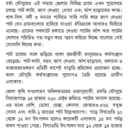
বর্ষা মৌসুমের এই সময়ে জেলার বিভিন্ন গ্রামে এখন পুরোদমে
চলছে পাট কাটা, জাগ দেওয়া, ধোয়া এবং আঁশ ছাড়ানোর কাজ।
খাল-বিল, নদী ও বন্যার পানিতে সারি সারি করে জাগ দেওয়া
পাট যেন গ্রামবাংলার হারিয়ে যাওয়া ঐতিহ্যকে আবারও ফিরিয়ে
এনেছে। গ্রামের পথঘাটে শুকাতে দেওয়া পাটের আঁশ আর পাটের
শোলার পরিচিত গন্ধ নতুন করে স্মরণ করিয়ে দিচ্ছে বাংলার সেই
সোনালি দিনের কথা।
পাট চাষের সঙ্গে জড়িয়ে থাকা শ্রমজীবী মানুষেরও কর্মসংস্থান
বেড়েছে। পাট কাটা, বহন, জাগ দেওয়া, আঁশ ছাড়ানো, শুকানো ও
বাজারজাতকরণ প্রতিটি ধাপেই বাড়তি শ্রমিকের প্রয়োজন হচ্ছে।
ফলে মৌসুমি কর্মসংস্থানের সুযোগও তৈরি হয়েছে গ্রামীণ
এলাকায়।
জেলা কৃষি সম্প্রসারণ অধিদফতরের তথ্যানুযায়ী, চলতি মৌসুমে
সিরাজগঞ্জে ১৪ হাজার ৬১০ হেক্টর জমিতে পাটের আবাদ হয়েছে।
এর মধ্যে দেশি, তোষা, মেস্তা, কেনাফ, জেআরও-৫২৪, সবুজ
সোনা এবং বারি-১ জাতের পাট উল্লেখযোগ্য। গড়ে বিঘাপ্রতি ১০
থেকে ১২ মণ উৎপাদন হলেও কয়েকটি এলাকায় ১৫ মণ পর্যন্ত
ফলন পাওয়া গেছে। বিঘাপ্রতি উৎপাদন ব্যয় ১২ থেকে ১৪ হাজার