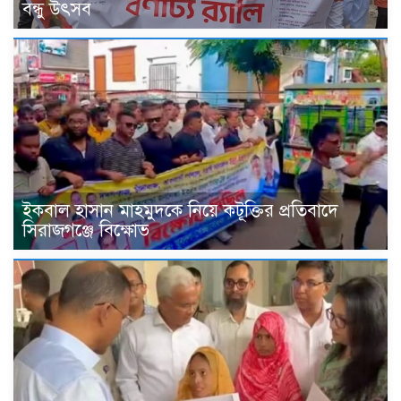
বন্ধু উৎসব
ইকবাল হাসান মাহমুদকে নিয়ে কটূক্তির প্রতিবাদে
সিরাজগঞ্জে বিক্ষোভ