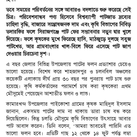
তবে সময়ের পরিবর্তনের সঙ্গে আবারও বদলাতে শুরু করেছে সেই
চিত্র। পরিবেশবান্ধব পণ্য হিসেবে বিশ্বব্যাপী পাটজাত দ্রব্যের
চাহিদা বৃদ্ধি, বাজারে সন্তোষজনক দাম এবং কৃষি বিভাগের নিবিড়
তদারকির ফলে সিরাজগঞ্জে পাট ফের সম্ভাবনার নতুন দ্বার খুলে
দিয়েছে। ফলে কৃষকের মুখে ফিরেছে হাসি, মাঠজুড়ে দুলছে সবুজ
পাটখেত, আর গ্রামবাংলার খাল-বিলে ফিরে এসেছে পাট জাগ
দেওয়ার চিরচেনা দৃশ্য।
এ বছর জেলার বিভিন্ন উপজেলায় পাটের ফলন প্রত্যাশার চেয়েও
ভালো হয়েছে। বিশেষ করে শাহজাদপুর ও চলনবিল অঞ্চলের
কয়েকটি এলাকায় দীর্ঘ প্রায় ৩০ বছর পর পুনরায় পাট চাষ শুরু
হয়েছে। কৃষি কর্মকর্তাদের পরামর্শে চাষ করা কৃষকেরা প্রথম
মৌসুমেই পেয়েছেন আশাতীত ফলন ও লাভ।
কামারখন্দ উপজেলার পাইকোশা গ্রামের কৃষক মাহিদুল ইসলাম
জানান, একসময় পাটের দাম না থাকায় তারা চাষ বন্ধ করে
দিয়েছিলেন। কিন্তু চলতি মৌসুমে কৃষি বিভাগের উৎসাহে আবার
পাট আবাদ করেন। তিনি বলেন, ‘আমরা ভাবতেই পারিনি এত
ভালো ফলন হবে। প্রতিটি গাছ ১২ থেকে ১৪ ফুট পর্যন্ত লম্বা