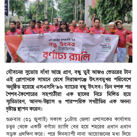
যৌবনের সুতোয় বাঁধা আছে প্রাণ, বন্ধু তুই আজও ভেতরের টান
এই স্লোগানকে সামনে রেখে সিরাজগঞ্জে উৎসবমুখর পরিবেশে
অনুষ্ঠিত হয়েছে এসএসসি’৯৬ ব্যাচের বন্ধু উৎসব। তিন দশক পর
শৈশব-কৈশোরের সহপাঠীরা এক ছাদের নিচে মিলিত হয়ে
স্মৃতিচারণ, আনন্দ-উল্লাস ও পারস্পরিক সম্প্রীতির এক অনন্য
দৃষ্টান্ত স্থাপন করেন।
শুক্রবার (৩১ জুলাই) সকাল ১০টায় জেলা প্রশাসকের কার্যালয়
চত্বর থেকে একটি বর্ণাঢ্য র‌্যালি বের হয়ে শহরের প্রধান প্রধান
সড়ক প্রদক্ষিণ করে। পরে দিনব্যাপী নানা আয়োজনের মধ্য দিয়ে