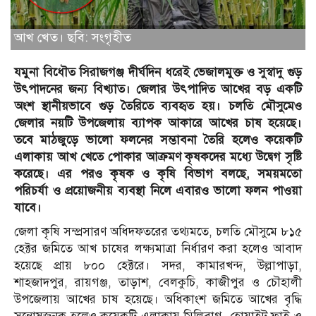
আখ খেত। ছবি: সংগৃহীত
যমুনা বিধৌত সিরাজগঞ্জ দীর্ঘদিন ধরেই ভেজালমুক্ত ও সুস্বাদু গুড়
উৎপাদনের জন্য বিখ্যাত। জেলার উৎপাদিত আখের বড় একটি
অংশ স্থানীয়ভাবে গুড় তৈরিতে ব্যবহৃত হয়। চলতি মৌসুমেও
জেলার নয়টি উপজেলায় ব্যাপক আকারে আখের চাষ হয়েছে।
তবে মাঠজুড়ে ভালো ফলনের সম্ভাবনা তৈরি হলেও কয়েকটি
এলাকায় আখ খেতে পোকার আক্রমণ কৃষকদের মধ্যে উদ্বেগ সৃষ্টি
করেছে। এর পরও কৃষক ও কৃষি বিভাগ বলছে, সময়মতো
পরিচর্যা ও প্রয়োজনীয় ব্যবস্থা নিলে এবারও ভালো ফলন পাওয়া
যাবে।
জেলা কৃষি সম্প্রসারণ অধিদফতরের তথ্যমতে, চলতি মৌসুমে ৮১৫
হেক্টর জমিতে আখ চাষের লক্ষ্যমাত্রা নির্ধারণ করা হলেও আবাদ
হয়েছে প্রায় ৮০০ হেক্টরে। সদর, কামারখন্দ, উল্লাপাড়া,
শাহজাদপুর, রায়গঞ্জ, তাড়াশ, বেলকুচি, কাজীপুর ও চৌহালী
উপজেলায় আখের চাষ হয়েছে। অধিকাংশ জমিতে আখের বৃদ্ধি