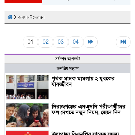
ব্যবসা-উদ্যোক্তা
01
02
03
04
সর্বশেষ আপডেট
জনপ্রিয় সংবাদ
পৃথক মাদক মামলায় ২ যুবকের
যাবজ্জীবন
সিরাজগঞ্জের এসএসসি পরীক্ষার্থীদের
ফল দেখতে নতুন নিয়ম, জেনে নিন
উল্লাপাড়া বিএনপির সাবেক সদস্য