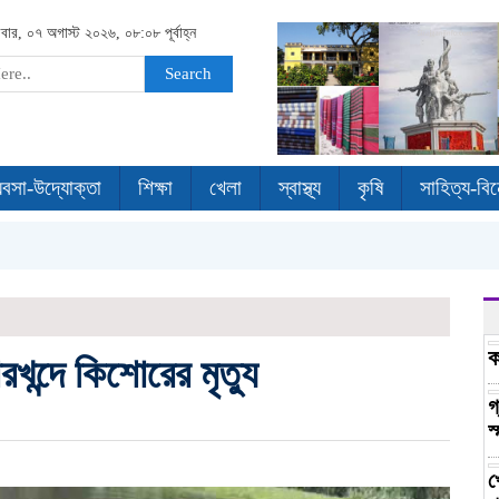
রবার, ০৭ অগাস্ট ২০২৬, ০৮:০৮ পূর্বাহ্ন
Search
যবসা-উদ্যোক্তা
শিক্ষা
খেলা
স্বাস্থ্য
কৃষি
সাহিত্য-বি
ক
রখন্দে কিশোরের মৃত্যু
গ
স
খ