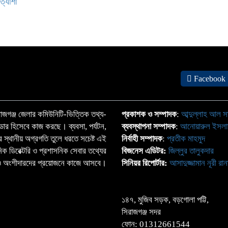
ত্যাশা
Facebook
জগঞ্জ জেলার কমিউনিটি-ভিত্তিক তথ্য-
প্রকাশক ও সম্পাদক
:
আব্দুল্লাহ আল স
্ডার হিসেবে কাজ করছে। ব্যবসা, পর্যটন,
ব্যবস্থাপনা সম্পাদক
:
আনোয়ারুল ইসল
াতের স্থানীয় অগ্রগতি তুলে ধরতে সচেষ্ট এই
নির্বাহী সম্পাদক
:
প্রতীক মাহমুদ
ঠানিক ডিরেক্টরি ও প্রশাসনিক সেবার তথ্যের
বিজনেস এডিটর:
জিল্লুর তালুকদার
্দা ও অংশীদারদের প্রয়োজনে কাজে আসবে।
সিনিয়র রিপোর্টার:
আসাদুজ্জামান নূরী রান
১৪৭, মুজিব সড়ক, বড়গোলা পট্টি,
সিরাজগঞ্জ সদর
ফোন: 01312661544