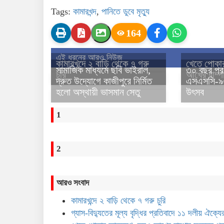
Tags:
কামারখন্দ
,
পানিতে ডুবে মৃত্যু
164
এই ধরনের আরও নিউজ
কামারখন্দে ২ বাড়ি থেকে ৭ গরু
খেতে পোকা
সামাজিক মাধ্যমে ছবি ভাইরাল,
৩০ বছর পর 
চুরি
আখের বাম্প
দ্রুত উদ্যোগে কাজীপুরে নির্মিত
এসএসসি-৯৬ ব
হলো অস্থায়ী ভাসমান সেতু
উৎসব
1
2
আরও সংবাদ
কামারখন্দে ২ বাড়ি থেকে ৭ গরু চুরি
গ্যাস-বিদ্যুতের মূল্য বৃদ্ধির প্রতিবাদে ১১ দলীয় ঐক্যে