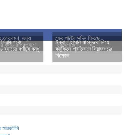
র আক্রমণ, তবুও
ফের পাটের সুদিন ফিরছে
সিরাজগঞ্জে
ইকবাল হাসান মাহমুদকে নিয়ে
ার ফলনের প্রত্যাশা
সিরাজগঞ্জে
্যাচের বর্ণাঢ্য বন্ধু
কটূক্তির প্রতিবাদে সিরাজগঞ্জে
বিক্ষোভ
র স্মারকলিপি