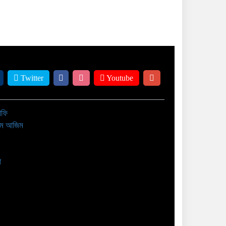
Twitter
Youtube
াফি
াম আজিম
া