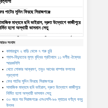
্রত্যাশা
ের পাটের সুদিন ফিরছে সিরাজগঞ্জে
ামাজিক মাধ্যমে ছবি ভাইরাল, দ্রুত উদ্যোগে কাজীপুরে
ির্মিত হলো অস্থায়ী ভাসমান সেতু
০ বছর পর সিরাজগঞ্জে এসএসসি-৯৬ ব্যাচের বর্ণাঢ্য
আরও সংবাদ
ন্ধু উৎসব
কামারখন্দে ২ বাড়ি থেকে ৭ গরু চুরি
কবাল হাসান মাহমুদকে নিয়ে কটূক্তির প্রতিবাদে
গ্যাস-বিদ্যুতের মূল্য বৃদ্ধির প্রতিবাদে ১১ দলীয় ঐক্যের
িরাজগঞ্জে বিক্ষোভ
স্মারকলিপি
খেতে পোকার আক্রমণ, তবুও আখের বাম্পার ফলনের
সিরাজগঞ্জে প্রতিবন্ধীদের বিনামূল্যে
প্রত্যাশা
প্রশিক্ষণ, মিলবে ১০ হাজার টাকা
সহায়তা
ফের পাটের সুদিন ফিরছে সিরাজগঞ্জে
সামাজিক মাধ্যমে ছবি ভাইরাল, দ্রুত উদ্যোগে কাজীপুরে
পা দিয়ে স্নাতকোত্তর, সিরাজগঞ্জের
নির্মিত হলো অস্থায়ী ভাসমান সেতু
নীলাকে সরকারি চাকরি দিলেন
৩০ বছর পর সিরাজগঞ্জে এসএসসি-৯৬ ব্যাচের বর্ণাঢ্য বন্ধু
প্রধানমন্ত্রী
উৎসব