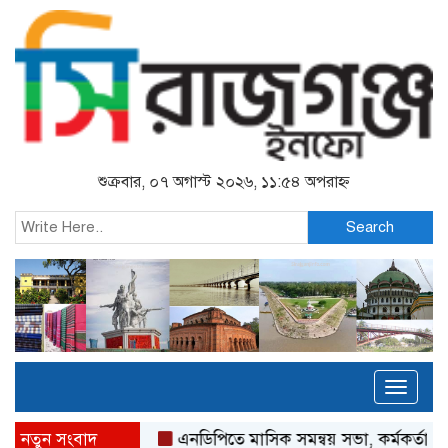
শুক্রবার, ০৭ অগাস্ট ২০২৬, ১১:৫৪ অপরাহ্ন
Search
Toggl
naviga
নতুন সংবাদ
এনডিপিতে মাসিক সমন্বয় সভা, কর্মকর্তা-কর্মীদের সম্ম