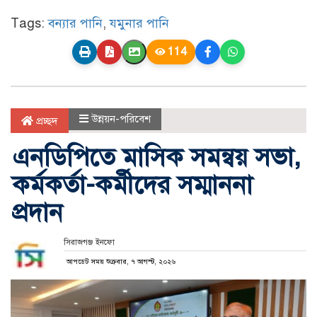
Tags:
বন্যার পানি
,
যমুনার পানি
114
উন্নয়ন-পরিবেশ
প্রচ্ছদ
এনডিপিতে মাসিক সমন্বয় সভা,
কর্মকর্তা-কর্মীদের সম্মাননা
প্রদান
সিরাজগঞ্জ ইনফো
আপডেট সময় শুক্রবার, ৭ আগস্ট, ২০২৬