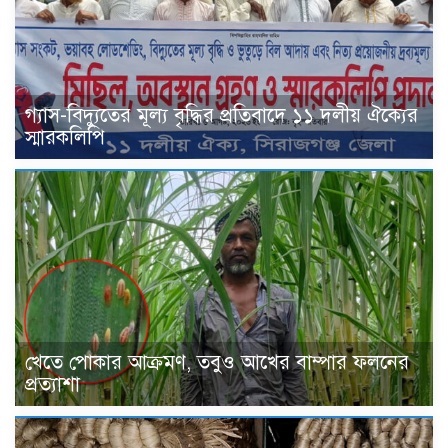
গ্যাস-বিদ্যুতের মূল্য বৃদ্ধির প্রতিবাদে ১১ দলীয় ঐক্যের
স্মারকলিপি
খেতে পোকার আক্রমণ, তবুও আখের বাম্পার ফলনের
প্রত্যাশা