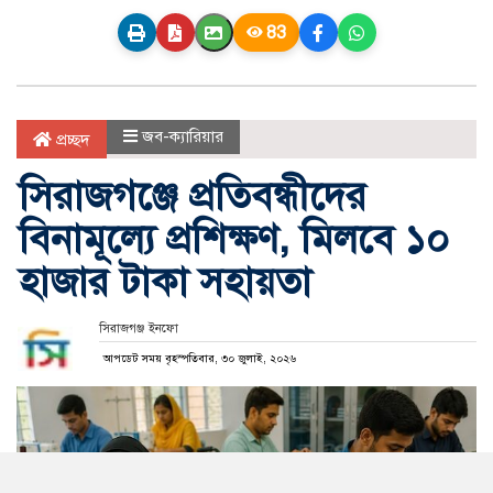
83
জব-ক্যারিয়ার
প্রচ্ছদ
সিরাজগঞ্জে প্রতিবন্ধীদের
বিনামূল্যে প্রশিক্ষণ, মিলবে ১০
হাজার টাকা সহায়তা
সিরাজগঞ্জ ইনফো
আপডেট সময় বৃহস্পতিবার, ৩০ জুলাই, ২০২৬