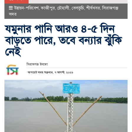
উন্নয়ন-পরিবেশ
,
কাজীপুর
,
চৌহালী
,
বেলকুচি
,
শীর্ষখবর
,
সিরাজগঞ্জ
সদর
যমুনার পানি আরও ৪-৫ দিন
বাড়তে পারে, তবে বন্যার ঝুঁকি
নেই
সিরাজগঞ্জ ইনফো
আপডেট সময় শুক্রবার, ৭ আগস্ট, ২০২৬