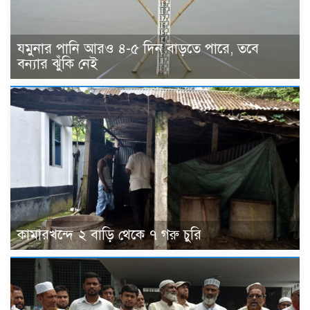
যমুনার পানি আরও ৪-৫ দিন বাড়তে পারে, তবে
বন্যার ঝুঁকি নেই
কামারখন্দে ২ বাড়ি থেকে ৭ গরু চুরি