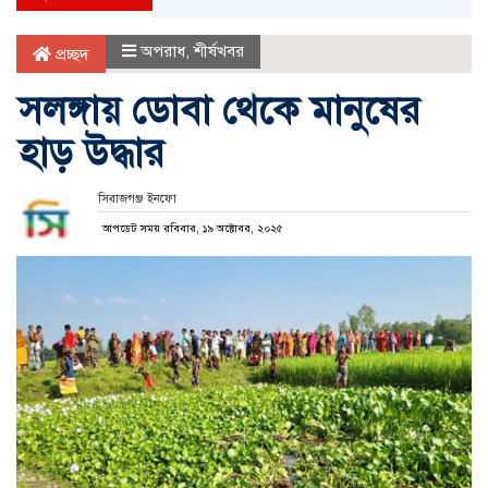
অপরাধ
,
শীর্ষখবর
প্রচ্ছদ
সলঙ্গায় ডোবা থেকে মানুষের
হাড় উদ্ধার
সিরাজগঞ্জ ইনফো
আপডেট সময় রবিবার, ১৯ অক্টোবর, ২০২৫