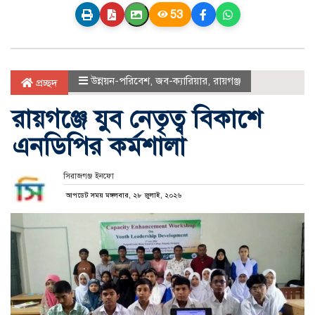
53
উন্নয়ন-পরিবেশ
,
জব-ক্যারিয়ার
,
রায়গঞ্জ
প্রচ্ছদ
রায়গঞ্জে যুব নেতৃত্ব বিকাশে
এনডিপির কর্মশালা
সিরাজগঞ্জ ইনফো
আপডেট সময় মঙ্গলবার, ২৮ জুলাই, ২০২৬