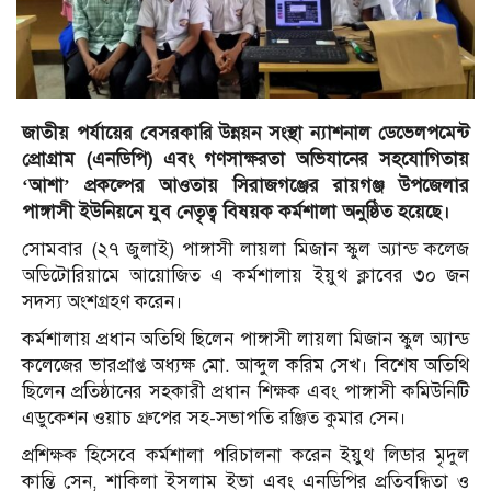
জাতীয় পর্যায়ের বেসরকারি উন্নয়ন সংস্থা ন্যাশনাল ডেভেলপমেন্ট
প্রোগ্রাম (এনডিপি) এবং গণসাক্ষরতা অভিযানের সহযোগিতায়
‘আশা’ প্রকল্পের আওতায় সিরাজগঞ্জের রায়গঞ্জ উপজেলার
পাঙ্গাসী ইউনিয়নে যুব নেতৃত্ব বিষয়ক কর্মশালা অনুষ্ঠিত হয়েছে।
সোমবার (২৭ জুলাই) পাঙ্গাসী লায়লা মিজান স্কুল অ্যান্ড কলেজ
অডিটোরিয়ামে আয়োজিত এ কর্মশালায় ইয়ুথ ক্লাবের ৩০ জন
সদস্য অংশগ্রহণ করেন।
কর্মশালায় প্রধান অতিথি ছিলেন পাঙ্গাসী লায়লা মিজান স্কুল অ্যান্ড
কলেজের ভারপ্রাপ্ত অধ্যক্ষ মো. আব্দুল করিম সেখ। বিশেষ অতিথি
ছিলেন প্রতিষ্ঠানের সহকারী প্রধান শিক্ষক এবং পাঙ্গাসী কমিউনিটি
এডুকেশন ওয়াচ গ্রুপের সহ-সভাপতি রঞ্জিত কুমার সেন।
প্রশিক্ষক হিসেবে কর্মশালা পরিচালনা করেন ইয়ুথ লিডার মৃদুল
কান্তি সেন, শাকিলা ইসলাম ইভা এবং এনডিপির প্রতিবন্ধিতা ও