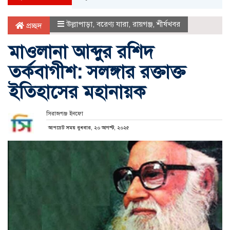
উল্লাপাড়া
,
বরেণ্য যারা
,
রায়গঞ্জ
,
শীর্ষখবর
প্রচ্ছদ
মাওলানা আব্দুর রশিদ
তর্কবাগীশ: সলঙ্গার রক্তাক্ত
ইতিহাসের মহানায়ক
সিরাজগঞ্জ ইনফো
আপডেট সময় বুধবার, ২০ আগস্ট, ২০২৫