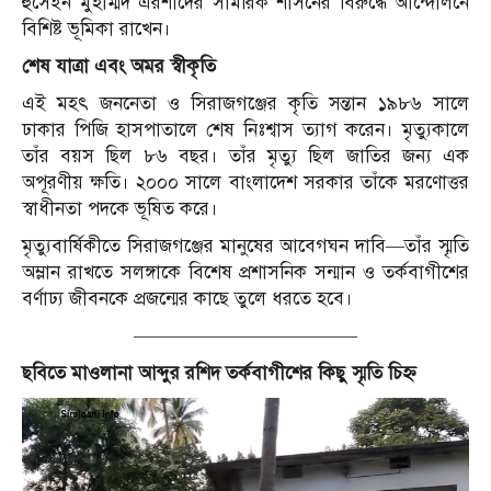
হুসেইন মুহাম্মদ এরশাদের সামরিক শাসনের বিরুদ্ধে আন্দোলনে
বিশিষ্ট ভূমিকা রাখেন।
শেষ যাত্রা এবং অমর স্বীকৃতি
এই মহৎ জননেতা ও সিরাজগঞ্জের কৃতি সন্তান ১৯৮৬ সালে
ঢাকার পিজি হাসপাতালে শেষ নিঃশ্বাস ত্যাগ করেন। মৃত্যুকালে
তাঁর বয়স ছিল ৮৬ বছর। তাঁর মৃত্যু ছিল জাতির জন্য এক
অপূরণীয় ক্ষতি। ২০০০ সালে বাংলাদেশ সরকার তাঁকে মরণোত্তর
স্বাধীনতা পদকে ভূষিত করে।
মৃত্যুবার্ষিকীতে সিরাজগঞ্জের মানুষের আবেগঘন দাবি—তাঁর স্মৃতি
অম্লান রাখতে সলঙ্গাকে বিশেষ প্রশাসনিক সন্মান ও তর্কবাগীশের
বর্ণাঢ্য জীবনকে প্রজন্মের কাছে তুলে ধরতে হবে।
————————————
ছবিতে মাওলানা আব্দুর রশিদ তর্কবাগীশের কিছু স্মৃতি চিহ্ন