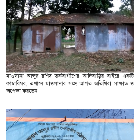
মাওলানা আব্দুর রশিদ তর্কবাগীশের আদিবাড়ির বাইরে একটি
কাচারিঘর, এখানে মাওলানার সঙ্গে আগত অতিথিরা সাক্ষাত ও
অপেক্ষা করতেন