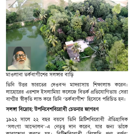
মাওলানা তর্কবাগীশের সলঙ্গার বাড়ি
তিনি উত্তর ভারতের দেওবন্দ মাদরাসায় শিক্ষালাভ করেন।
লাহোরের এরশাদ ইসলামিয়া কলেজে বিতর্ক প্রতিযোগিতায় সেরা
বাগ্মীর স্বীকৃতি লাভ করে তিনি ‘তর্কবাগীশ’ হিসেবে পরিচিত হন।
সলঙ্গা বিদ্রোহ: উপনিবেশবিরোধী চেতনার জাগরণ
১৯২২ সালে ২২ বছর বয়সে তিনি ব্রিটিশবিরোধী ঐতিহাসিক
‘সলংগা আন্দোলন’-এ নেতৃত্ব দান করেন, যার জন্য তাঁকে
কারাভোগ করতে হয়। ব্রিটিশবিরোধী ‘বিলেতি পণ্য বর্জন’