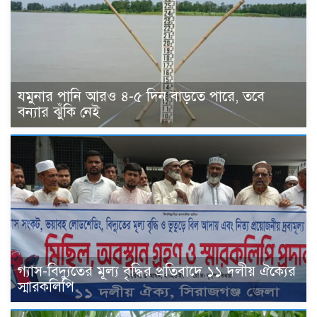
যমুনার পানি আরও ৪-৫ দিন বাড়তে পারে, তবে
বন্যার ঝুঁকি নেই
গ্যাস-বিদ্যুতের মূল্য বৃদ্ধির প্রতিবাদে ১১ দলীয় ঐক্যের
স্মারকলিপি