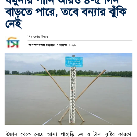
যমুনার পানি আরও ৪-৫ দিন
বাড়তে পারে, তবে বন্যার ঝুঁকি
নেই
সিরাজগঞ্জ ইনফো
আপডেট সময় শুক্রবার, ৭ আগস্ট, ২০২৬
উজান থেকে নেমে আসা পাহাড়ি ঢল ও টানা বৃষ্টির কারণে