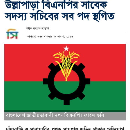
উল্লাপাড়া বিএনপির সাবেক
সদস্য সচিবের সব পদ স্থগিত
স্টাফ করেসপন্ডেন্ট
আপডেট সময় শনিবার, ৮ আগস্ট, ২০২৬
বাংলাদেশ জাতীয়তাবাদী দল- বিএনপি। ফাইল ছবি
চাঁদাবাজি ও মারামারির পৃথক মামলায় জড়িত থাকার অভিযোগ