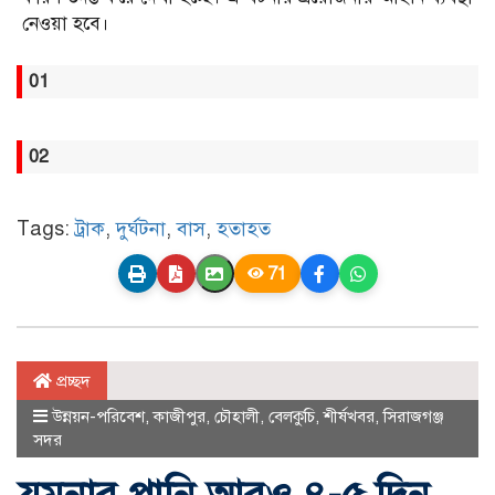
নেওয়া হবে।
01
02
Tags:
ট্রাক
,
দুর্ঘটনা
,
বাস
,
হতাহত
71
প্রচ্ছদ
উন্নয়ন-পরিবেশ
,
কাজীপুর
,
চৌহালী
,
বেলকুচি
,
শীর্ষখবর
,
সিরাজগঞ্জ
সদর