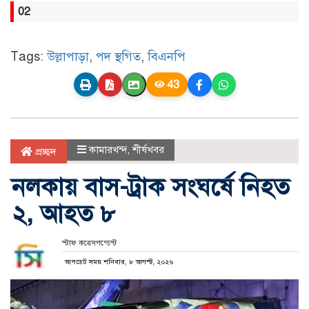
02
Tags:
উল্লাপাড়া
,
পদ স্থগিত
,
বিএনপি
43
কামারখন্দ
,
শীর্ষখবর
প্রচ্ছদ
নলকায় বাস-ট্রাক সংঘর্ষে নিহত
২, আহত ৮
স্টাফ করেসপন্ডেন্ট
আপডেট সময় শনিবার, ৮ আগস্ট, ২০২৬